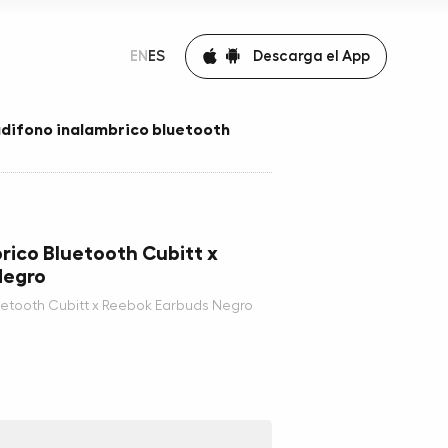
Descarga el App
EN
ES
difono inalambrico bluetooth
rico Bluetooth Cubitt x
Negro
uetooth Cubitt x Reebok Earbuds Negro