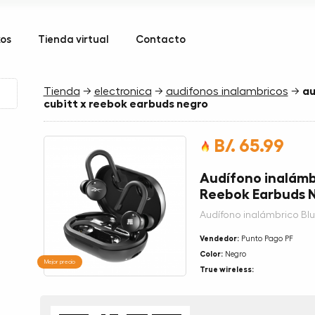
kos
Tienda virtual
Contacto
Tienda
→
electronica
→
audifonos inalambricos
→
au
cubitt x reebok earbuds negro
B/. 65.99
Audífono inalámb
Reebok Earbuds 
Audífono inalámbrico Bl
Vendedor:
Punto Pago PF
Color:
Negro
Mejor precio
True wireless: