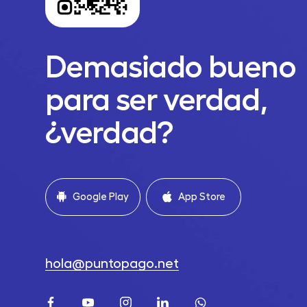
Demasiado bueno
para ser verdad,
¿verdad?
Google Play
App Store
hola@puntopago.net