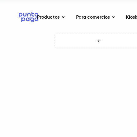
Productos
Para comercios
Kios
←