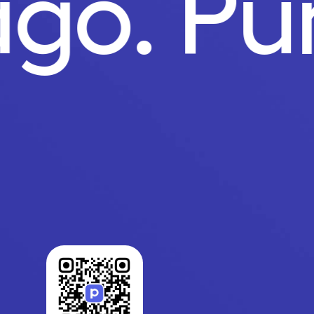
ago.
P