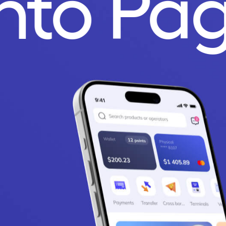
unto Pa