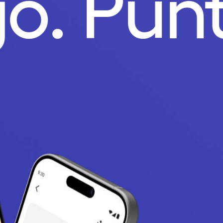
go.
Pun