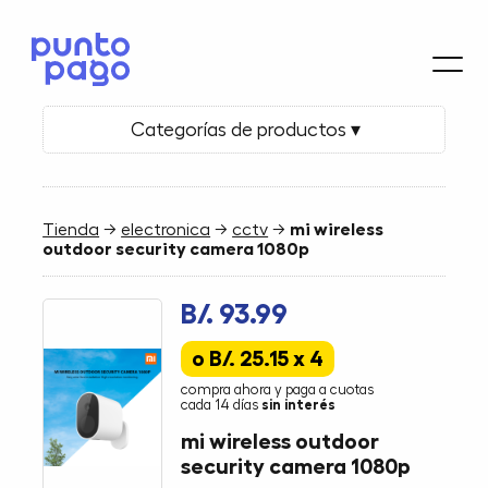
Categorías de productos ▾
Tienda
→
electronica
→
cctv
→
mi wireless
outdoor security camera 1080p
B/. 93.99
o B/. 25.15 x 4
compra ahora y paga a cuotas
cada 14 días
sin interés
mi wireless outdoor
security camera 1080p