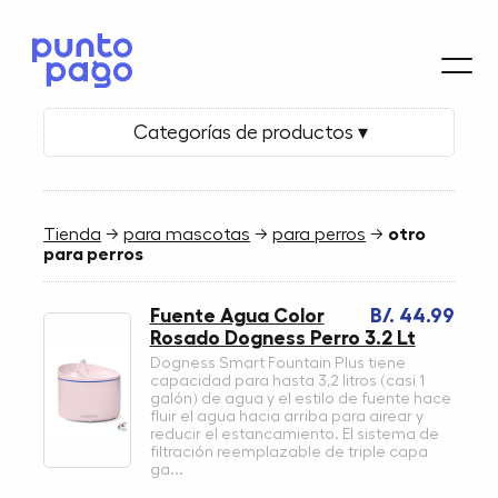
Categorías de productos ▾
Tienda
→
para mascotas
→
para perros
→
otro
para perros
Fuente Agua Color
B/. 44.99
Rosado Dogness Perro 3.2 Lt
Dogness Smart Fountain Plus tiene
capacidad para hasta 3,2 litros (casi 1
galón) de agua y el estilo de fuente hace
fluir el agua hacia arriba para airear y
reducir el estancamiento. El sistema de
filtración reemplazable de triple capa
ga...