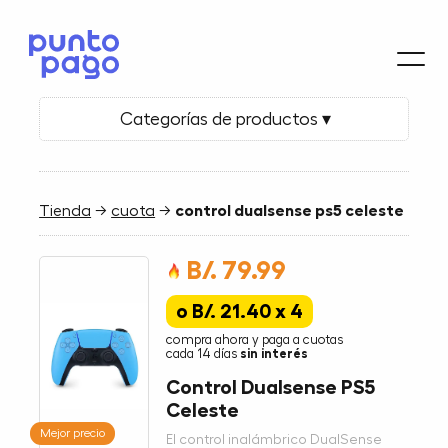
Categorías de productos ▾
Tienda
→
cuota
→
control dualsense ps5 celeste
B/. 79.99
o B/. 21.40 x 4
compra ahora y paga a cuotas
cada 14 días
sin interés
Control Dualsense PS5
Celeste
Mejor precio
El control inalámbrico DualSense