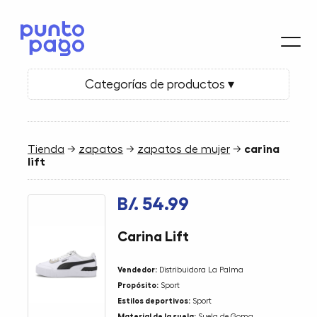
Categorías de productos ▾
Tienda
→
zapatos
→
zapatos de mujer
→
carina
lift
B/. 54.99
Carina Lift
Vendedor:
Distribuidora La Palma
Propósito:
Sport
Estilos deportivos:
Sport
Material de la suela:
Suela de Goma