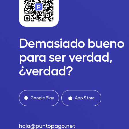
Demasiado bueno
para ser verdad,
¿verdad?
Google Play
App Store
hola@puntopago.net