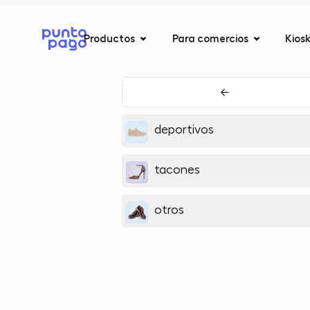
Productos
Para comercios
Kios
←
deportivos
tacones
otros