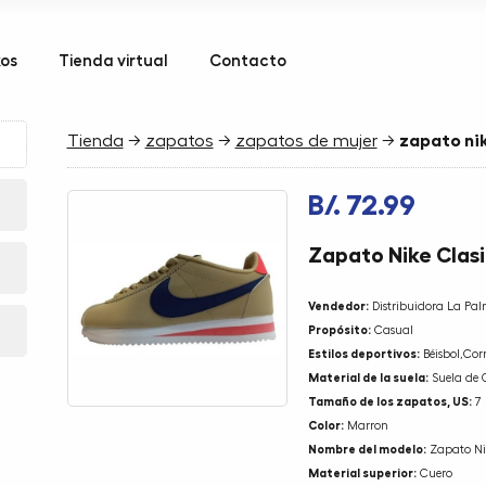
kos
Tienda virtual
Contacto
Tienda
→
zapatos
→
zapatos de mujer
→
zapato ni
B/. 72.99
Zapato Nike Clas
Vendedor:
Distribuidora La Pa
Propósito:
Casual
Estilos deportivos:
Béisbol,Corr
Material de la suela:
Suela de
Tamaño de los zapatos, US:
7
Color:
Marron
Nombre del modelo:
Zapato Ni
Material superior:
Cuero