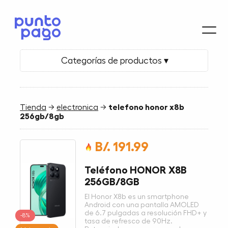
Categorías de productos ▾
Tienda
→
electronica
→
telefono honor x8b
256gb/8gb
B/. 191.99
Teléfono HONOR X8B
256GB/8GB
El Honor X8b es un smartphone
Android con una pantalla AMOLED
de 6.7 pulgadas a resolución FHD+ y
-8%
tasa de refresco de 90Hz.