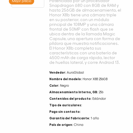
Potenciado por un procesador
Mejor precio
Snapdragon 680 con 8GB de RAM y
hasta 256GB de almacenamiento, el
Honor X8b tiene una cámara triple
en su posterior, con un módulo
principal de 108MP y una cámara
frontal de 50MP con flash que se
ubica dentro de la llamada Magic
Capsule, una apertura con forma de
píldora que muestra notificaciones.
El Honor X8b completa sus
características con una batería de
4500 mAh de carga rápida, lector
de huellas lateral, y corre Android 13.
Vendedor:
AuroGlobal
Nombre del modelo:
Honor X8B 256GB
Color:
Negro
Almacenamiento Interno, GB:
256
Contenidos del producto:
Estándar
Tipo de auriculares:
Pago sin contacto:
Garantía del fabricante:
1 año
País de origen:
China