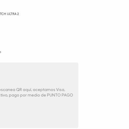
TCH ULTRA 2
o
 escanea QR aquí, aceptamos Visa,
ectivo, pago por medio de PUNTO PAGO