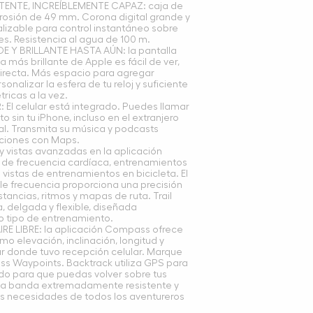
ENTE, INCREÍBLEMENTE CAPAZ: caja de
orrosión de 49 mm. Corona digital grande y
lizable para control instantáneo sobre
s. Resistencia al agua de 100 m.
 Y BRILLANTE HASTA AÚN: la pantalla
 más brillante de Apple es fácil de ver,
 directa. Más espacio para agregar
nalizar la esfera de tu reloj y suficiente
ricas a la vez.
 El celular está integrado. Puedes llamar
o sin tu iPhone, incluso en el extranjero
al. Transmita su música y podcasts
cciones con Maps.
 vistas avanzadas en la aplicación
s de frecuencia cardíaca, entrenamientos
vistas de entrenamientos en bicicleta. El
le frecuencia proporciona una precisión
stancias, ritmos y mapas de ruta. Trail
, delgada y flexible, diseñada
 tipo de entrenamiento.
E LIBRE: la aplicación Compass ofrece
omo elevación, inclinación, longitud y
gar donde tuvo recepción celular. Marque
s Waypoints. Backtrack utiliza GPS para
o para que puedas volver sobre tus
na banda extremadamente resistente y
as necesidades de todos los aventureros