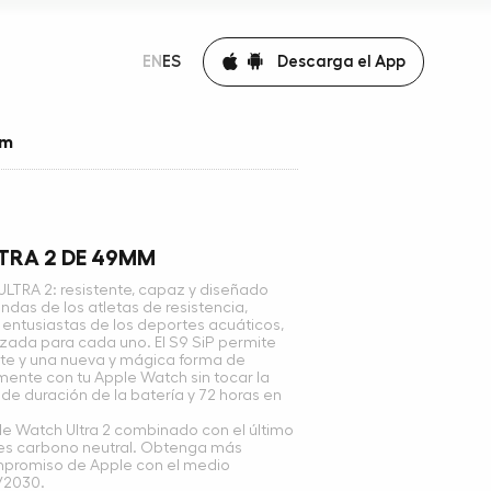
Descarga el App
EN
ES
mm
TRA 2 DE 49MM
TRA 2: resistente, capaz y diseñado
ndas de los atletas de resistencia,
 y entusiastas de los deportes acuáticos,
zada para cada uno. El S9 SiP permite
nte y una nueva y mágica forma de
lmente con tu Apple Watch sin tocar la
 de duración de la batería y 72 horas en
Watch Ultra 2 combinado con el último
p es carbono neutral. Obtenga más
mpromiso de Apple con el medio
/2030.