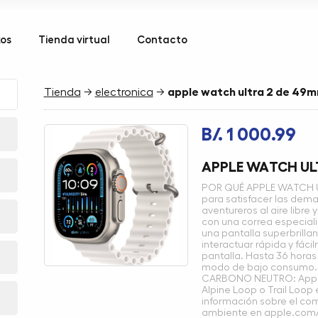
kos
Tienda virtual
Contacto
Tienda
→
electronica
→
apple watch ultra 2 de 49
B/. 1 000.99
APPLE WATCH UL
POR QUÉ APPLE WATCH UL
para satisfacer las dema
aventureros al aire libre
con una correa especiali
una pantalla superbrilla
interactuar rápida y fáci
pantalla. Hasta 36 horas
modo de bajo consumo.
CARBONO NEUTRO: Apple 
Alpine Loop o Trail Loo
información sobre el co
ambiente en apple.com