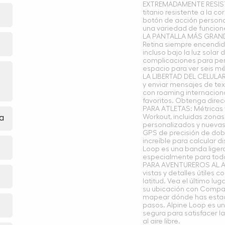
EXTREMADAMENTE RESIST
titanio resistente a la c
botón de acción persona
una variedad de funcione
LA PANTALLA MÁS GRANDE
Retina siempre encendida
incluso bajo la luz solar
complicaciones para perso
espacio para ver seis mét
LA LIBERTAD DEL CELULAR:
y enviar mensajes de text
con roaming internacion
favoritos. Obtenga dire
PARA ATLETAS: Métricas y
a
Workout, incluidas zona
personalizados y nuevas 
GPS de precisión de dob
increíble para calcular di
Loop es una banda ligera
especialmente para todo
PARA AVENTUREROS AL AIR
vistas y detalles útiles c
latitud. Vea el último lu
su ubicación con Compas
mapear dónde has estad
pasos. Alpine Loop es u
segura para satisfacer l
al aire libre.