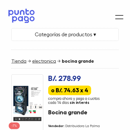
Categorías de productos ▾
Tienda
→
electronica
→
bocina grande
B/. 278.99
o B/. 74.63 x 4
compra ahora y paga a cuotas
cada 14 días
sin interés
Bocina grande
-7%
Vendedor:
Distribuidora La Palma