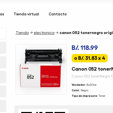
kos
Tienda virtual
Contacto
Tienda
→
electronica
→
canon 052 tonernegro origi
B/. 118.99
o B/. 31.83 x 4
Canon 052 tonerN
Canon 052 tonerNegro O
Vendedor:
BullOne
Color:
Negro
Tipo de impresora:
Toner