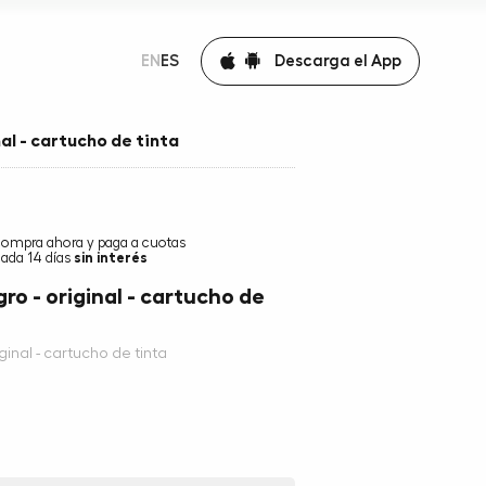
Descarga el App
EN
ES
nal - cartucho de tinta
compra ahora y paga a cuotas
ada 14 días
sin interés
gro - original - cartucho de
iginal - cartucho de tinta