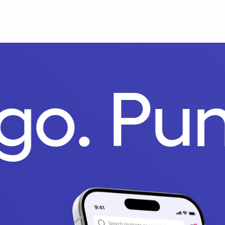
go.
Pun