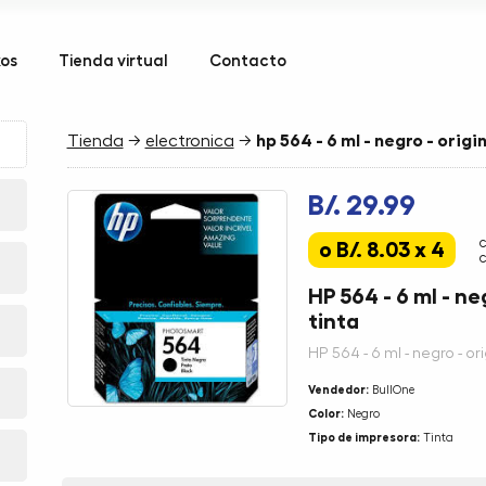
kos
Tienda virtual
Contacto
Tienda
→
electronica
→
hp 564 - 6 ml - negro - origi
B/. 29.99
o B/. 8.03 x 4
c
HP 564 - 6 ml - ne
tinta
HP 564 - 6 ml - negro - or
Vendedor:
BullOne
Color:
Negro
Tipo de impresora:
Tinta