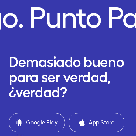
o.
Punto P
Demasiado bueno
para ser verdad,
¿verdad?
Google Play
App Store