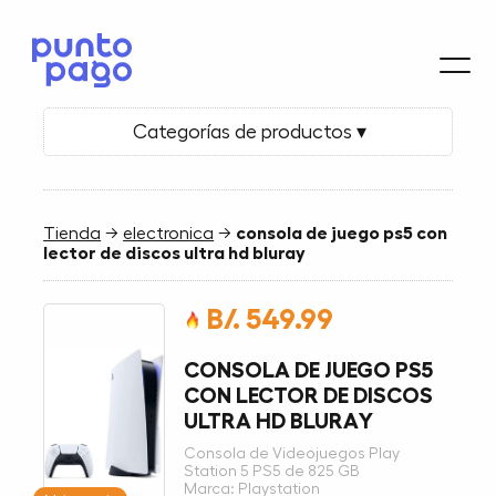
Categorías de productos ▾
Tienda
→
electronica
→
consola de juego ps5 con
lector de discos ultra hd bluray
B/. 549.99
CONSOLA DE JUEGO PS5
CON LECTOR DE DISCOS
ULTRA HD BLURAY
Consola de Videojuegos Play
Station 5 PS5 de 825 GB
Marca: Playstation