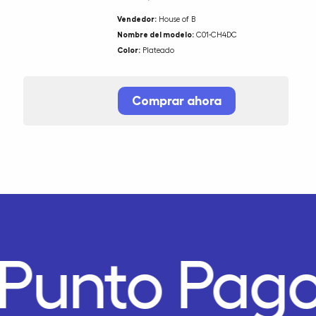
Vendedor:
House of B
Nombre del modelo:
C01-CH4DC
Color:
Plateado
Comprar ahora
Punto Pago