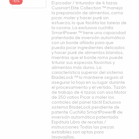
-10%
El picador / triturador de 4 tazas
Cuisinart Elite Collection ™ maneja
la preparación de alimentos, como
picar, moler y hacer puré sin
esfuerzo, lo que facilita las tareas de
la cocina. La exclusiva cuchilla
SmartPower ™ tiene una capacidad
patentada de inversión automática
con un borde afilado para que
pueda picar ingredientes delicados
y hacer puré de alimentos blandos,
mientras que el borde romo puede
triturar sus especias favoritas y
alimentos más duros. La
característica superior del sistema
BladeLock ™ lo mantiene seguro al
asegurar la hoja en su lugar durante
el procesamiento y el vertido. Tazón
de trabajo de 4 tazas con asa Motor
de 250 vatios Picar o moler los
controles del panel táctil Exclusivo
sistema BladeLock pendiente de
patente Cuchilla SmartPower® de
inversión automática patentada
Espátula Libro de recetas /
instrucciones Todas las piezas
extraíbles son aptas para
lavavajillas.