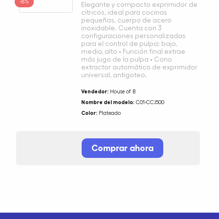
-8%
Elegante y compacto exprimidor de
cítricos, ideal para cocinas
pequeñas, cuerpo de acero
inoxidable. Cuenta con 3
configuraciones personalizadas
para el control de pulpa: bajo,
medio, alto • Función final extrae
más jugo de la pulpa • Cono
extractor automático de exprimidor
universal, antigoteo.
Vendedor:
House of B
Nombre del modelo:
C01-CCJ500
Color:
Plateado
Comprar ahora