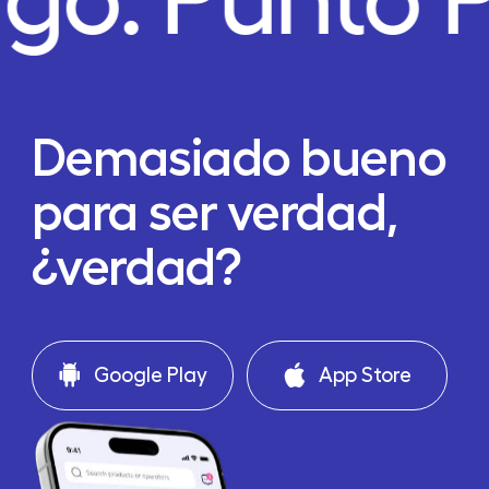
ago.
Punto 
Demasiado bueno
para ser verdad,
¿verdad?
Google Play
App Store