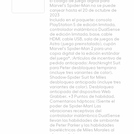
El código de juego digital para
Marvel's Spider-Man no se puede
canjear hasta el 20 de octubre de
2023
Incluido en el paquete: consola
PlayStation 5 de edición limitada,
controlador inalámbrico DualSense
de edición limitada, base, cable
HDMI, cable USB, sala de juegos de
Astro (juego preinstalado), cupón
Marvel's Spider-Man 2 para una
copia digital de la edición estándar
del juego*, :Artículos de incentivo de
pedido anticipado: Arachknight Suit
para Peter desbloqueo temprano
(incluye tres variantes de color).
Shadow-Spider Suit for Miles
desbloqueo anticipado (incluye tres
variantes de color). Desbloqueo
anticipado del dispositivo Web
Grabber. +3 Puntos de habilidad.
Comentarios hápticos: ¡Siente el
poder de Spider-Man! Las
vibraciones receptivas del
controlador inalámbrico DualSense
llevan las habilidades de simbionte
de Peter Parker y las habilidades
bioeléctricas de Miles Morales al