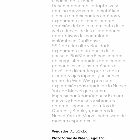
alcance de tu mano.
Desencadenantes adaptativos:
domina movimientos acrobáticos,
ejecuta emocionantes combos y
experimenta la impresionante
emoción del desplazamiento de la
web a través de los disparadores
adaptativos del controlador
inalámbrico DualSense.
SSD de ultra alta velocidad:
experimenta la potencia de la
consola PlayStation 5 con tiempos
de carga ultrarrápidos para cambiar
personajes casi instantáneos a
través de diferentes partes de la
ciudad, viajes rápidos y un nuevo
recorrido Web Wing para una
exploración más rápida de la Nueva
York de Marvel que nunca.
Impresionantes imágenes: Explora
nuevos y hermosos y vibrantes
entornos, como los distritos de
Queens y Brooklyn, mientras la
Nueva York de Marvel cobra vida de
manera espectacular.
Vendedor:
AuroGlobal
Plataforma de Videojuego:
PS5