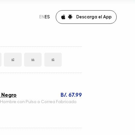
Descarga el App
EN
ES
43
44
45
t Negro
B/. 67.99
 Hombre con Pulso o Correa Fabricado