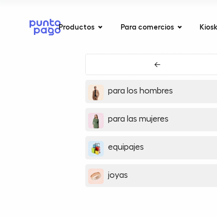
Productos
Para comercios
Kios
←
para los hombres
para las mujeres
equipajes
joyas