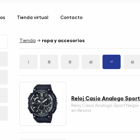
kos
Tienda virtual
Contacto
Tienda
→
ropa y accesorios
1
38
39
40
41
42
Reloj Casio Analogo Spor
Reloj Casio Analogo Sport Negor
en Resina