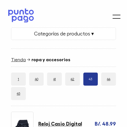
Categorías de productos ▾
Tienda
→
ropa y accesorios
1
40
41
42
43
44
45
Reloj Casio Digital
B/. 48.99