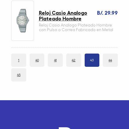
Reloj Casio Analogo
B/. 29.99
Plateado Hombre
Reloj Casio Analogo Plateado Hombre
con Pulso o Correa Fabricado en Metal
1
40
41
42
43
44
45