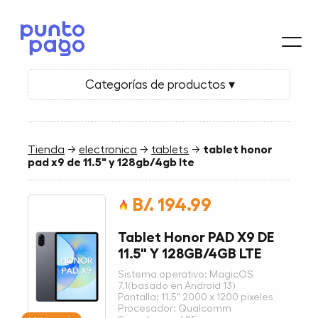
Categorías de productos ▾
Tienda
→
electronica
→
tablets
→
tablet honor
pad x9 de 11.5" y 128gb/4gb lte
B/. 194.99
Tablet Honor PAD X9 DE
11.5" Y 128GB/4GB LTE
Sistema operativo: MagicOS
7.1(basado en Android 13)
Pantalla: 11.5" 2000 x 1200 pixeles
Procesador: Qualcomm