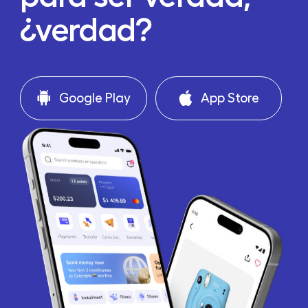
¿verdad?
Google Play
App Store