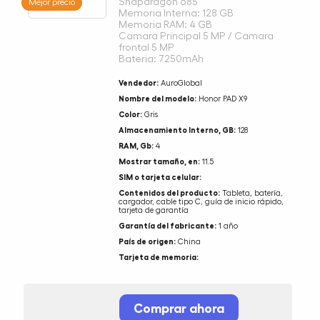
Snapdragon 685
Mejor precio
Memoria Interna: 128 GB
Memoria RAM: 4 GB
Camara Principal 5 MP / Camara
frontal 5 MP
Bateria: 7250mAh
Vendedor:
AuroGlobal
Nombre del modelo:
Honor PAD X9
Color:
Gris
Almacenamiento Interno, GB:
128
RAM, Gb:
4
Mostrar tamaño, en:
11.5
SIM o tarjeta celular:
Contenidos del producto:
Tableta, batería,
cargador, cable tipo C, guía de inicio rápido,
tarjeta de garantía
Garantía del fabricante:
1 año
País de origen:
China
Tarjeta de memoria:
Comprar ahora