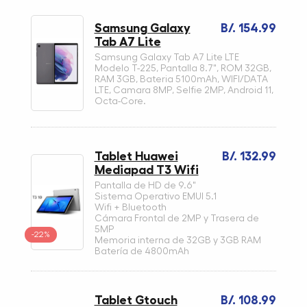
Samsung Galaxy
B/. 154.99
Tab A7 Lite
Samsung Galaxy Tab A7 Lite LTE
Modelo T-225, Pantalla 8.7", ROM 32GB,
RAM 3GB, Bateria 5100mAh, WIFI/DATA
LTE, Camara 8MP, Selfie 2MP, Android 11,
Octa-Core.
Tablet Huawei
B/. 132.99
Mediapad T3 Wifi
Pantalla de HD de 9.6"
Sistema Operativo EMUI 5.1
Wifi + Bluetooth
Cámara Frontal de 2MP y Trasera de
5MP
-22%
Memoria interna de 32GB y 3GB RAM
Batería de 4800mAh
Tablet Gtouch
B/. 108.99