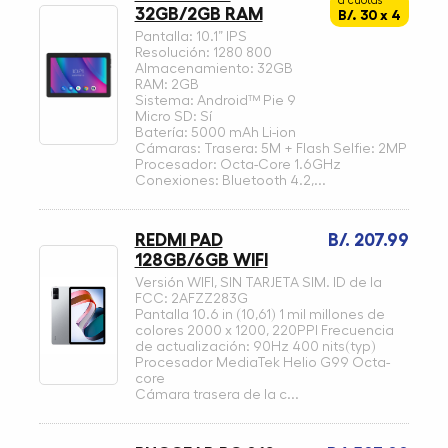
a cuotas
32GB/2GB RAM
B/. 30 x 4
Pantalla: 10.1” IPS
Resolución: 1280 800
Almacenamiento: 32GB
RAM: 2GB
Sistema: Android™ Pie 9
Micro SD: Sí
Batería: 5000 mAh Li-ion
Cámaras: Trasera: 5M + Flash Selfie: 2MP
Procesador: Octa-Core 1.6GHz
Conexiones: Bluetooth 4.2,...
REDMI PAD
B/. 207.99
128GB/6GB WIFI
Versión WIFI, SIN TARJETA SIM. ID de la
FCC: 2AFZZ283G
Pantalla 10.6 in (10,61) 1 mil millones de
colores 2000 x 1200, 220PPI Frecuencia
de actualización: 90Hz 400 nits(typ)
Procesador MediaTek Helio G99 Octa-
core
Cámara trasera de la c...