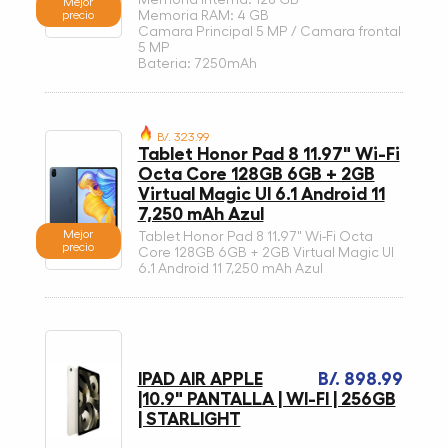
Memoria Interna: 128 GB
Mejor
precio
Memoria RAM: 4 GB
Camara Principal 5 MP / Camara frontal
5 MP
Bateria: 7250mAh
B/. 323.99
Tablet Honor Pad 8 11.97" Wi-Fi
Octa Core 128GB 6GB + 2GB
Virtual Magic UI 6.1 Android 11
7,250 mAh Azul
Mejor
Tablet Honor Pad 8 11.97" Wi-Fi Octa
precio
Core 128GB 6GB + 2GB Virtual Magic UI
6.1 Android 11 7,250 mAh Azul
IPAD AIR APPLE
B/. 898.99
|10.9" PANTALLA | WI-FI | 256GB
| STARLIGHT