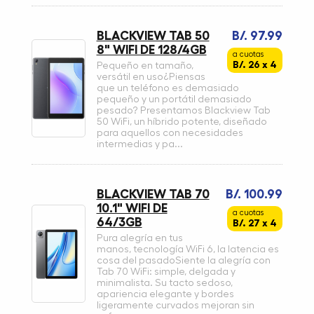
BLACKVIEW TAB 50
B/. 97.99
8" WIFI DE 128/4GB
a cuotas
B/. 26 x 4
Pequeño en tamaño,
versátil en uso¿Piensas
que un teléfono es demasiado
pequeño y un portátil demasiado
pesado? Presentamos Blackview Tab
50 WiFi, un híbrido potente, diseñado
para aquellos con necesidades
intermedias y pa...
BLACKVIEW TAB 70
B/. 100.99
10.1" WIFI DE
a cuotas
64/3GB
B/. 27 x 4
Pura alegría en tus
manos, tecnología WiFi 6, la latencia es
cosa del pasadoSiente la alegría con
Tab 70 WiFi: simple, delgada y
minimalista. Su tacto sedoso,
apariencia elegante y bordes
ligeramente curvados mejoran sin