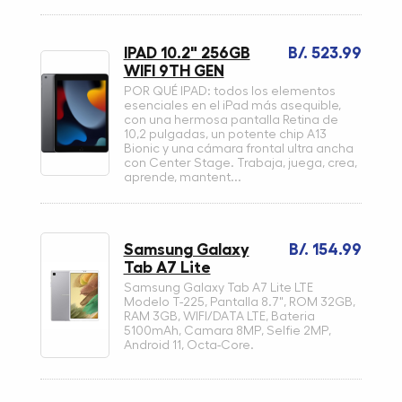
IPAD 10.2" 256GB
B/. 523.99
WIFI 9TH GEN
POR QUÉ IPAD: todos los elementos
esenciales en el iPad más asequible,
con una hermosa pantalla Retina de
10,2 pulgadas, un potente chip A13
Bionic y una cámara frontal ultra ancha
con Center Stage. Trabaja, juega, crea,
aprende, mantent...
Samsung Galaxy
B/. 154.99
Tab A7 Lite
Samsung Galaxy Tab A7 Lite LTE
Modelo T-225, Pantalla 8.7", ROM 32GB,
RAM 3GB, WIFI/DATA LTE, Bateria
5100mAh, Camara 8MP, Selfie 2MP,
Android 11, Octa-Core.