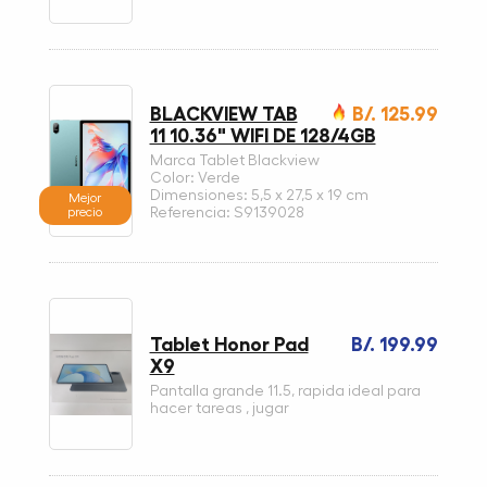
BLACKVIEW TAB
B/. 125.99
11 10.36" WIFI DE 128/4GB
Marca Tablet Blackview
Color: Verde
Dimensiones: 5,5 x 27,5 x 19 cm
Mejor
precio
Referencia: S9139028
Tablet Honor Pad
B/. 199.99
X9
Pantalla grande 11.5, rapida ideal para
hacer tareas , jugar