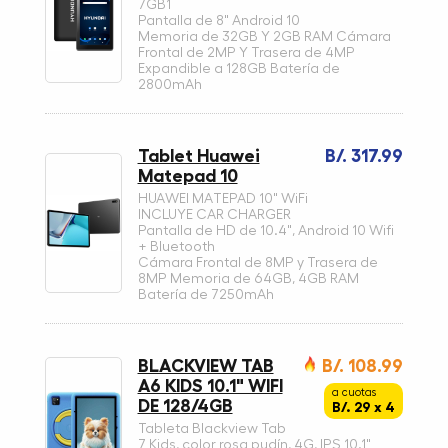
7GB1
Pantalla de 8" Android 10
Memoria de 32GB Y 2GB RAM Cámara
Frontal de 2MP Y Trasera de 4MP
Expandible a 128GB Batería de
2800mAh
Tablet Huawei
B/. 317.99
Matepad 10
HUAWEI MATEPAD 10" WiFi
INCLUYE CAR CHARGER
Pantalla de HD de 10.4", Android 10 Wifi
+ Bluetooth
Cámara Frontal de 8MP y Trasera de
8MP Memoria de 64GB, 4GB RAM
Batería de 7250mAh
BLACKVIEW TAB
B/. 108.99
A6 KIDS 10.1" WIFI
a cuotas
DE 128/4GB
B/. 29 x 4
Tableta Blackview Tab
7 Kids, color rosa pudín, 4G, IPS 10.1"