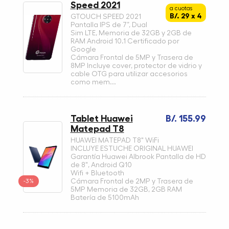
Speed 2021
a cuotas
B/. 29 x 4
GTOUCH SPEED 2021
Pantalla IPS de 7”, Dual
Sim LTE, Memoria de 32GB y 2GB de
RAM Android 10.1 Certificado por
Google
Cámara Frontal de 5MP y Trasera de
8MP Incluye cover, protector de vidrio y
cable OTG para utilizar accesorios
como mem...
Tablet Huawei
B/. 155.99
Matepad T8
HUAWEI MATEPAD T8" WiFi
INCLUYE ESTUCHE ORIGINAL HUAWEI
Garantía Huawei Albrook Pantalla de HD
de 8", Android Q10
Wifi + Bluetooth
-3%
Cámara Frontal de 2MP y Trasera de
5MP Memoria de 32GB, 2GB RAM
Batería de 5100mAh