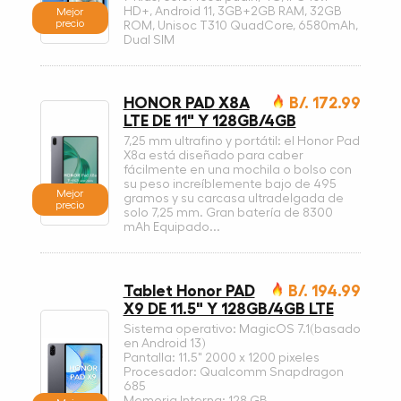
HD+, Android 11, 3GB+2GB RAM, 32GB
Mejor
precio
ROM, Unisoc T310 QuadCore, 6580mAh,
Dual SIM
HONOR PAD X8A
B/. 172.99
LTE DE 11" Y 128GB/4GB
7,25 mm ultrafino y portátil: el Honor Pad
X8a está diseñado para caber
fácilmente en una mochila o bolso con
su peso increíblemente bajo de 495
Mejor
gramos y su carcasa ultradelgada de
precio
solo 7,25 mm. Gran batería de 8300
mAh Equipado...
Tablet Honor PAD
B/. 194.99
X9 DE 11.5" Y 128GB/4GB LTE
Sistema operativo: MagicOS 7.1(basado
en Android 13)
Pantalla: 11.5" 2000 x 1200 pixeles
Procesador: Qualcomm Snapdragon
685