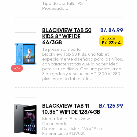
Tipo de pantalla IPS
Procesado...
BLACKVIEW TAB 50
B/. 84.99
KIDS 8" WIFI DE
a cuotas
64/3GB
B/. 23 x 4
Te presentamos, la
Blackview Tab 50 Kids, una tablet
especialmente diseñada para los niños,
con características que la hacen ideal
-6%
para su uso diario. Con una pantalla de
8 pulgadas y resolución HD (800 x 1280
píxeles), esta tablet ofr...
BLACKVIEW TAB 11
B/. 125.99
10.36" WIFI DE 128/4GB
Marca Tablet Blackview
Color: Verde
Dimensiones: 5,5 x 27,5 x 19 cm
Referencia: S9139028