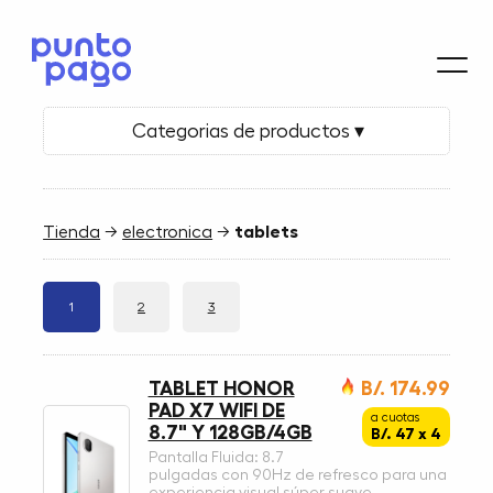
Categorias de productos ▾
Tienda
→
electronica
→
tablets
1
2
3
TABLET HONOR
B/. 174.99
PAD X7 WIFI DE
a cuotas
8.7" Y 128GB/4GB
B/. 47 x 4
Pantalla Fluida: 8.7
pulgadas con 90Hz de refresco para una
experiencia visual súper suave.