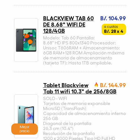
BLACKVIEW TAB 60
B/. 104.99
DE 8.68" WIFI DE
a cuotas
128/4GB
B/. 28 x 4
Modelo: Tab 60 Pantalla:
8.68" HD IPS 800x1340 Procesador:
Unisoc T606RAM + Almacenamiento:
6GB RAM+128 ROM Ampliación máxima
de memoria de almacenamiento
(tarjeta TF): Hasta 1TB ampliable.
Tablet Blackview
B/. 144.99
Tab 11 wifi 10.3" de 256/8GB
SOLO - WIFI
Tarjetas de memoria expansible
MicroSD (TransFlash)
Capacidad de almacenamiento interno
256 GB
Diagonal de la pantalla
Mejor
26,3 cm (10.4")
precio
Resolución de la pantalla
1200 x 2000 Pixeles Tipo HD Full HD