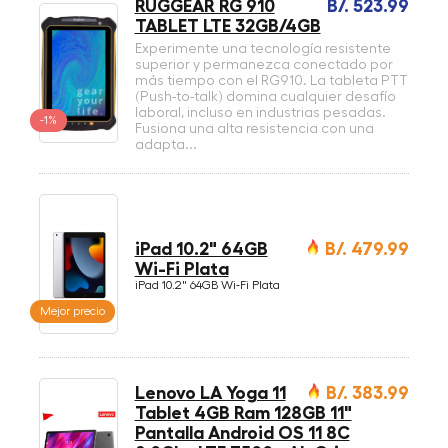
RUGGEAR RG 910
B/. 523.99
TABLET LTE 32GB/4GB
Experimente una tecnología resistente
superior y permanezca conectado por
más tiempo con el RG910. La tableta PTT
(Push-to-talk) domina cualquier desafío
laboral, incluso en industrias pesadas.
-1%
Fusiona una alta resistencia con una
adapta...
iPad 10.2" 64GB
B/. 479.99
Wi-Fi Plata
iPad 10.2" 64GB Wi-Fi Plata
Mejor precio
Lenovo LA Yoga 11
B/. 383.99
Tablet 4GB Ram 128GB 11"
Pantalla Android OS 11 8C