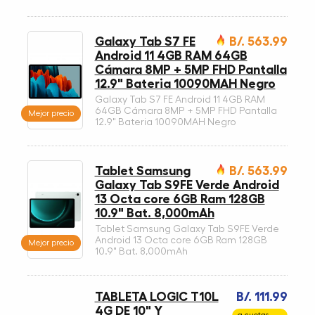
Galaxy Tab S7 FE
B/. 563.99
Android 11 4GB RAM 64GB
Cámara 8MP + 5MP FHD Pantalla
12.9" Bateria 10090MAH Negro
Galaxy Tab S7 FE Android 11 4GB RAM
64GB Cámara 8MP + 5MP FHD Pantalla
Mejor precio
12.9" Bateria 10090MAH Negro
Tablet Samsung
B/. 563.99
Galaxy Tab S9FE Verde Android
13 Octa core 6GB Ram 128GB
10.9" Bat. 8,000mAh
Tablet Samsung Galaxy Tab S9FE Verde
Android 13 Octa core 6GB Ram 128GB
Mejor precio
10.9" Bat. 8,000mAh
TABLETA LOGIC T10L
B/. 111.99
4G DE 10" Y