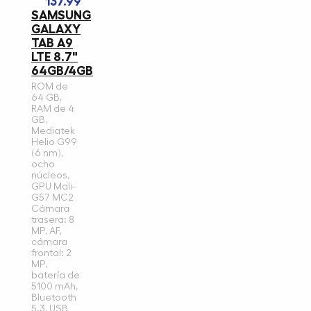
137.99
SAMSUNG
GALAXY
TAB A9
LTE 8.7"
64GB/4GB
ROM de
64 GB,
RAM de 4
GB,
Mediatek
Helio G99
(6 nm),
ocho
núcleos,
GPU Mali-
G57 MC2
Cámara
trasera: 8
MP, AF,
cámara
frontal: 2
MP,
batería de
5100 mAh,
Bluetooth
5.3, USB