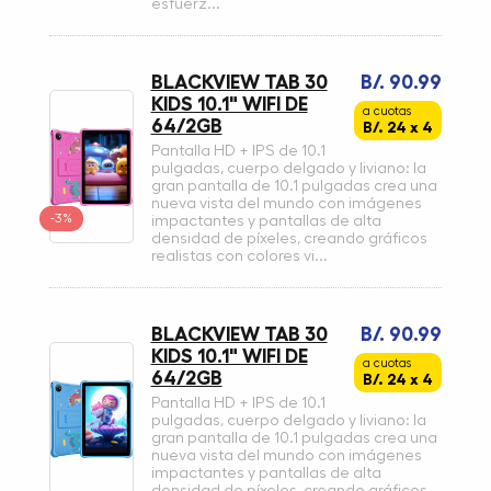
esfuerz...
BLACKVIEW TAB 30
B/. 90.99
KIDS 10.1" WIFI DE
a cuotas
64/2GB
B/. 24 x 4
Pantalla HD + IPS de 10.1
pulgadas, cuerpo delgado y liviano: la
gran pantalla de 10.1 pulgadas crea una
nueva vista del mundo con imágenes
-3%
impactantes y pantallas de alta
densidad de píxeles, creando gráficos
realistas con colores vi...
BLACKVIEW TAB 30
B/. 90.99
KIDS 10.1" WIFI DE
a cuotas
64/2GB
B/. 24 x 4
Pantalla HD + IPS de 10.1
pulgadas, cuerpo delgado y liviano: la
gran pantalla de 10.1 pulgadas crea una
nueva vista del mundo con imágenes
impactantes y pantallas de alta
densidad de píxeles, creando gráficos