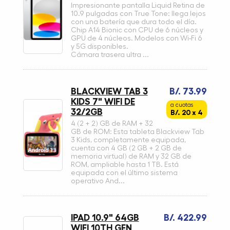
Impresionante pantalla Liquid Retina de
10.9 pulgadas con True Tone: llega lejos
con una batería que dura todo el día.
Chip A14 Bionic con CPU de 6 núcleos y
GPU de 4 núcleos. Modelos con Wi-Fi 6
y 5G disponibles.
Cámara trasera ultra ...
BLACKVIEW TAB 3
B/. 73.99
KIDS 7" WIFI DE
a cuotas
32/2GB
B/. 20 x 4
4 (2 + 2) GB de RAM + 32
GB de ROM: Esta tableta Blackview Tab
3 Kids, completamente equipada,
cuenta con 4 GB (2 GB + 2 GB de
memoria virtual) de RAM y 32 GB de
ROM, ampliable hasta 1 TB. Está
equipada con el último sistema
operativo And...
IPAD 10.9" 64GB
B/. 422.99
WIFI 10TH GEN