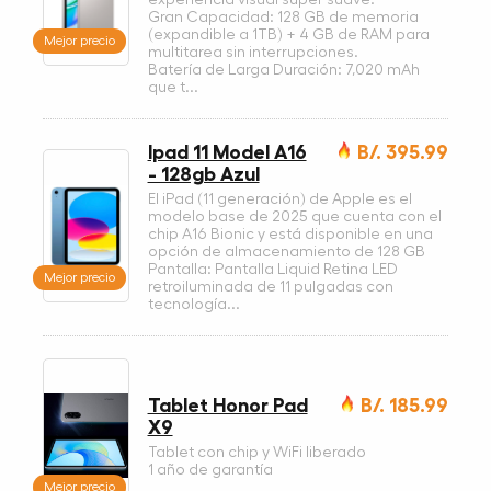
Gran Capacidad: 128 GB de memoria
(expandible a 1TB) + 4 GB de RAM para
Mejor precio
multitarea sin interrupciones.
Batería de Larga Duración: 7,020 mAh
que t...
Ipad 11 Model A16
B/. 395.99
- 128gb Azul
El iPad (11 generación) de Apple es el
modelo base de 2025 que cuenta con el
chip A16 Bionic y está disponible en una
opción de almacenamiento de 128 GB
Pantalla: Pantalla Liquid Retina LED
Mejor precio
retroiluminada de 11 pulgadas con
tecnología...
Tablet Honor Pad
B/. 185.99
X9
Tablet con chip y WiFi liberado
1 año de garantía
Mejor precio