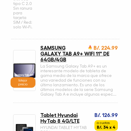
tipo C 2.0
Sin ranura
para
tarjeta
SIM / Red:
solo Wi-Fi.
SAMSUNG
B/. 224.99
GALAXY TAB A9+ WIFI 11" DE
64GB/4GB
La Samsung Galaxy Tab A9+ es un
interesante modelo de tableta de
gama media de la marca que ofrece
una variedad de funciones con su
Mejor
precio
último lanzamiento. Es uno de los
últimos modelos de la serie Samsung
Galaxy Tab A e incluye algunas espec...
Tablet Hyundai
B/. 126.99
HyTab 8 4G/LTE
a cuotas
B/. 34 x 4
HYUNDAI TABLET HYTAB