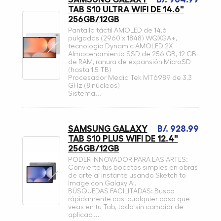
TAB S10 ULTRA WIFI DE 14.6"
256GB/12GB
Pantalla táctil AMOLED de 14,6
pulgadas (2960 x 1848) WQXGA+,
tecnología Dynamic AMOLED 2X
Almacenamiento SSD de 256 GB, 12 GB
de RAM, ranura de expansión MicroSD
(hasta 1,5 TB)
Procesador Media Tek MT6989 de 3,3
GHz (8 núcleos)
Sistema...
SAMSUNG GALAXY
B/. 928.99
TAB S10 PLUS WIFI DE 12.4"
256GB/12GB
PODER INNOVADOR PARA LAS ARTES:
Convierte tus bocetos simples en obras
de arte al instante usando Sketch to
Image con Galaxy AI.
BÚSQUEDAS FACILITADAS: Busca
rápidamente casi cualquier cosa que
veas en tu Tab, todo sin cambiar de
aplicaci...