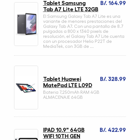
Tablet Samsung
B/. 164.99
Tab A7 Lite LTE 32GB
El Samsung Galaxy Tab A7 Lite es una
variante de menores prestaciones del
Galaxy Tab A7. Con una pantalla de 8.7
pulgadas a 800 x 1340 pixels de
resolución, el Galaxy Tab A7 Lite cuenta
con un procesador Helio P22T de
MediaTek, con 3GB de ...
Tablet Huawei
B/. 328.99
MatePad LTE L09D
Bateria 7,250mAh RAM 4GB
ALMACENAJE 64GB
IPAD 10.9" 64GB
B/. 422.99
WIFI 10TH GEN