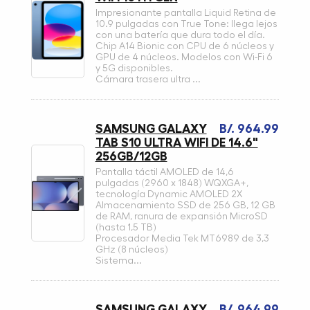
Impresionante pantalla Liquid Retina de
10.9 pulgadas con True Tone: llega lejos
con una batería que dura todo el día.
Chip A14 Bionic con CPU de 6 núcleos y
GPU de 4 núcleos. Modelos con Wi-Fi 6
y 5G disponibles.
Cámara trasera ultra ...
SAMSUNG GALAXY
B/. 964.99
TAB S10 ULTRA WIFI DE 14.6"
256GB/12GB
Pantalla táctil AMOLED de 14,6
pulgadas (2960 x 1848) WQXGA+,
tecnología Dynamic AMOLED 2X
Almacenamiento SSD de 256 GB, 12 GB
de RAM, ranura de expansión MicroSD
(hasta 1,5 TB)
Procesador Media Tek MT6989 de 3,3
GHz (8 núcleos)
Sistema...
SAMSUNG GALAXY
B/. 964.99