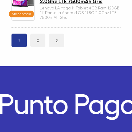
2.0Ghz LTE 7500mAh Gris
Lenovo LA Yoga 11 Tablet 4GB Ram 128GB
11" Pantalla Android OS 11 8C 2.0Ghz LTE
Mejor precio
7500mAh Gris
1
2
3
Punto Pago