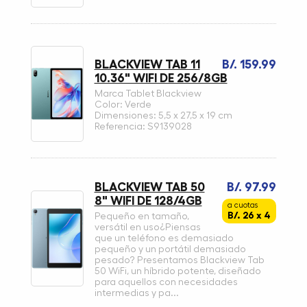
BLACKVIEW TAB 11
B/. 159.99
10.36" WIFI DE 256/8GB
Marca Tablet Blackview
Color: Verde
Dimensiones: 5,5 x 27,5 x 19 cm
Referencia: S9139028
BLACKVIEW TAB 50
B/. 97.99
8" WIFI DE 128/4GB
a cuotas
B/. 26 x 4
Pequeño en tamaño,
versátil en uso¿Piensas
que un teléfono es demasiado
pequeño y un portátil demasiado
pesado? Presentamos Blackview Tab
50 WiFi, un híbrido potente, diseñado
para aquellos con necesidades
intermedias y pa...