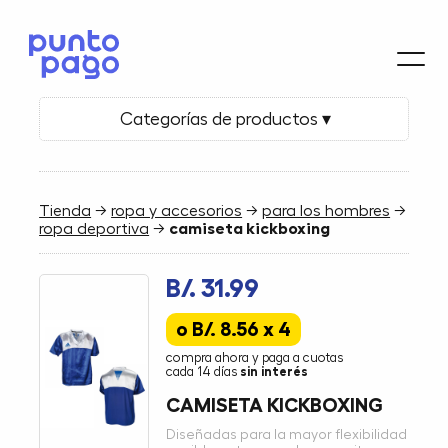
Categorías de productos ▾
Tienda
→
ropa y accesorios
→
para los hombres
→
ropa deportiva
→
camiseta kickboxing
B/. 31.99
o B/. 8.56 x 4
compra ahora y paga a cuotas
cada 14 días
sin interés
CAMISETA KICKBOXING
Diseñadas para la mayor flexibilidad