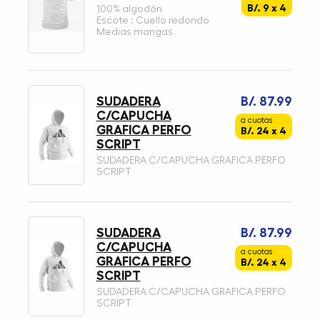
B/. 9 x 4
100% algodón
Escote : Cuello redondo
Medias mangas
SUDADERA
B/. 87.99
C/CAPUCHA
a cuotas
GRAFICA PERFO
B/. 24 x 4
SCRIPT
SUDADERA C/CAPUCHA GRAFICA PERFO
SCRIPT
SUDADERA
B/. 87.99
C/CAPUCHA
a cuotas
GRAFICA PERFO
B/. 24 x 4
SCRIPT
SUDADERA C/CAPUCHA GRAFICA PERFO
SCRIPT