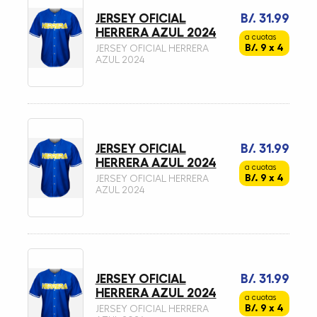
JERSEY OFICIAL
B/. 31.99
HERRERA AZUL 2024
a cuotas
B/. 9 x 4
JERSEY OFICIAL HERRERA
AZUL 2024
JERSEY OFICIAL
B/. 31.99
HERRERA AZUL 2024
a cuotas
B/. 9 x 4
JERSEY OFICIAL HERRERA
AZUL 2024
JERSEY OFICIAL
B/. 31.99
HERRERA AZUL 2024
a cuotas
B/. 9 x 4
JERSEY OFICIAL HERRERA