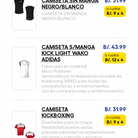
CAMISETA SIN MANGA
B/. 31.99
NEGRO/BLANCO
a cuotas
B/. 9 x 4
CAMISETA SIN MANGA
NEGRO/BLANCO
CAMISETA S/MANGA
B/. 43.99
KICK LIGHT WAKO
a cuotas
ADIDAS
B/. 12 x 4
Fabricada en material
Micro Poliéster
Aprobada por la federación mundial de
kickboxing WAKO para todas las
competiciones y entrenamientos
Uso en competiciones y entrenamientos
CAMISETA
B/. 31.99
KICKBOXING
a cuotas
B/. 9 x 4
Diseñadas para la mayor
flexibilidad posible, estas
prendas permiten un entrenamiento
eficiente y cómodo y el mejor