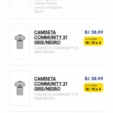
Cierre: Pull on
Lavar a máquina
Sport
CAMISETA
B/. 38.99
COMMUNITY 21
a cuotas
GRIS/NEGRO
B/. 10 x 4
CAMISETA COMMUNITY 21
GRIS/NEGRO
CAMISETA
B/. 38.99
COMMUNITY 21
a cuotas
GRIS/NEGRO
B/. 10 x 4
CAMISETA COMMUNITY 21
GRIS/NEGRO