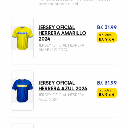
para mantener el cal...
JERSEY OFICIAL
B/. 31.99
HERRERA AMARILLO
a cuotas
2024
B/. 9 x 4
JERSEY OFICIAL HERRERA
AMARILLO 2024
JERSEY OFICIAL
B/. 31.99
HERRERA AZUL 2024
a cuotas
B/. 9 x 4
JERSEY OFICIAL HERRERA
AZUL 2024