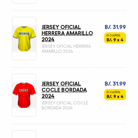
JERSEY OFICIAL
B/. 31.99
HERRERA AMARILLO
a cuotas
2024
B/. 9 x 4
JERSEY OFICIAL HERRERA
AMARILLO 2024
JERSEY OFICIAL
B/. 31.99
COCLE BORDADA
a cuotas
2024
B/. 9 x 4
JERSEY OFICIAL COCLE
BORDADA 2024