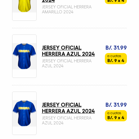
B/. 9 x 4
JERSEY OFICIAL HERRERA
AMARILLO 2024
JERSEY OFICIAL
B/. 31.99
HERRERA AZUL 2024
a cuotas
B/. 9 x 4
JERSEY OFICIAL HERRERA
AZUL 2024
JERSEY OFICIAL
B/. 31.99
HERRERA AZUL 2024
a cuotas
B/. 9 x 4
JERSEY OFICIAL HERRERA
AZUL 2024