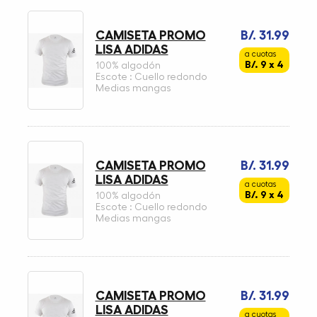
CAMISETA PROMO
B/. 31.99
LISA ADIDAS
a cuotas
B/. 9 x 4
100% algodón
Escote : Cuello redondo
Medias mangas
CAMISETA PROMO
B/. 31.99
LISA ADIDAS
a cuotas
B/. 9 x 4
100% algodón
Escote : Cuello redondo
Medias mangas
CAMISETA PROMO
B/. 31.99
LISA ADIDAS
a cuotas