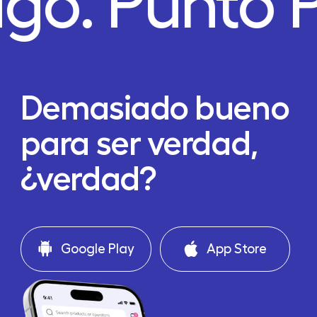
ago.
Punto 
Demasiado bueno
para ser verdad,
¿verdad?
Google Play
App Store