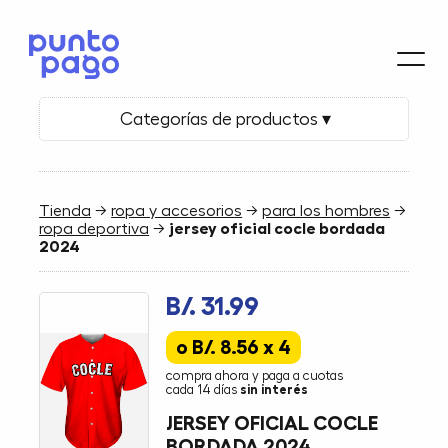
Categorías de productos ▾
Tienda
→
ropa y accesorios
→
para los hombres
→
ropa deportiva
→
jersey oficial cocle bordada
2024
B/. 31.99
o B/. 8.56 x 4
compra ahora y paga a cuotas
cada 14 días
sin interés
JERSEY OFICIAL COCLE
BORDADA 2024