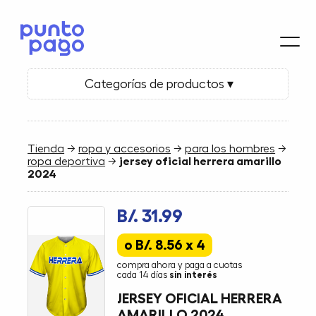
Categorías de productos ▾
Tienda
→
ropa y accesorios
→
para los hombres
→
ropa deportiva
→
jersey oficial herrera amarillo
2024
B/. 31.99
o B/. 8.56 x 4
compra ahora y paga a cuotas
cada 14 días
sin interés
JERSEY OFICIAL HERRERA
AMARILLO 2024