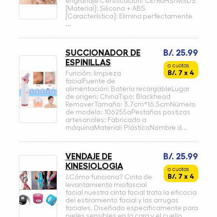
engranaje Certificación: CE/RoHS/MSDS
[Material]: Silicona + ABS
[Característica]: Elimina perfectamente
...
SUCCIONADOR DE
B/. 25.99
ESPINILLAS
a cuotas
B/. 7 x 4
Función: limpieza
facialFuente de
alimentación: Batería recargableLugar
de origen: ChinaTipo: Blackhead
RemoverTamaño: 3.7cm*16.5cmNúmero
de modelo: 106255aPestañas postizas
artesanales: Fabricado a
máquinaMaterial: PlásticoNombre d...
VENDAJE DE
B/. 25.99
KINESIOLOGIA
a cuotas
B/. 7 x 4
¿Cómo funciona? Cinta de
levantamiento miofascial
facial nuestra cinta facial trata la eficacia
del estiramiento facial y las arrugas
faciales. Diseñado específicamente para
pieles sensibles en la cara y el cuello.