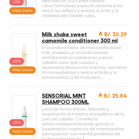
delicado sin SLES para cabello
-25%
rubio.Formulado específicamente para
Mejor precio
revivir los reflejos y realzar el brillo y la
vitalidad del cabello rubio.
Milk shake sweet
B/. 30.29
camomile conditioner 300 ml
El acondicionador de manzanilla dulce
milk_shakees un acondicionador
revitalizante sin parabenos para el
-22%
cabello rubio que suaviza y
desenreda.Reaviva las mechas, aumenta
Mejor precio
la manejabilidad y realza el brillo y la
luminosidad.La fórmula dela...
SENSORIAL MINT
B/. 25.84
SHAMPOO 300ML
Lava de forma eficaz, delicada y
respetando al máximo el equilibrio de la
piel y el cabello. Conefecto
-22%
refrescanteyrevitalizante, gracias a
losextractos orgánicos de mentaysalvia,
Mejor precio
yenriquecido con mentol,proteínas de
lecheyextractos de f...