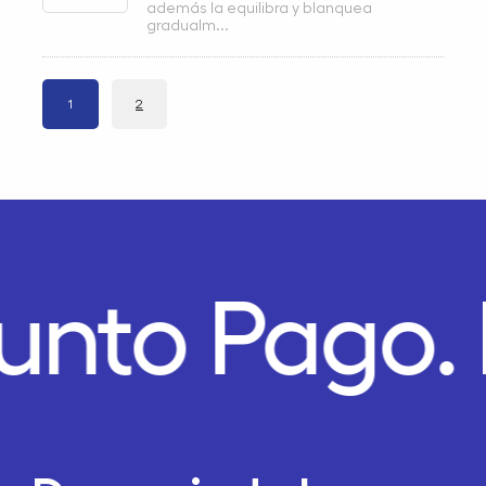
además la equilibra y blanquea
gradualm...
1
2
unto Pago.