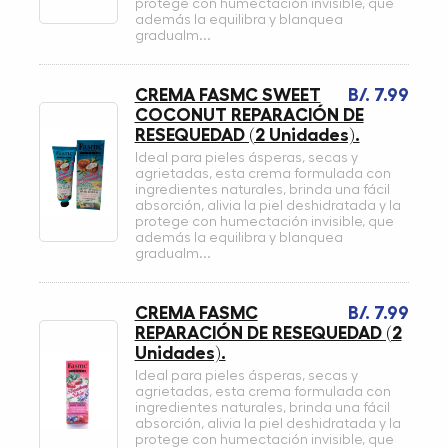
protege con humectación invisible, que
además la equilibra y blanquea
gradualm...
CREMA FASMC SWEET
B/. 7.99
COCONUT REPARACIÓN DE
RESEQUEDAD (2 Unidades).
Ideal para pieles ásperas, secas y
agrietadas, esta crema formulada con
ingredientes naturales, brinda una fácil
absorción, alivia la piel deshidratada y la
protege con humectación invisible, que
además la equilibra y blanquea
gradualm...
CREMA FASMC
B/. 7.99
REPARACIÓN DE RESEQUEDAD (2
Unidades).
Ideal para pieles ásperas, secas y
agrietadas, esta crema formulada con
ingredientes naturales, brinda una fácil
absorción, alivia la piel deshidratada y la
protege con humectación invisible, que