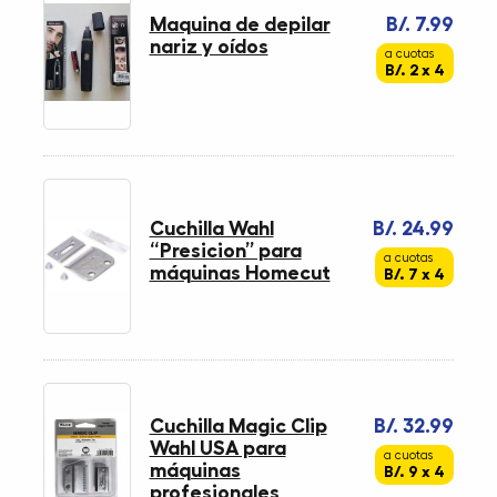
Maquina de depilar
B/. 7.99
nariz y oídos
a cuotas
B/. 2 x 4
Cuchilla Wahl
B/. 24.99
“Presicion” para
a cuotas
máquinas Homecut
B/. 7 x 4
Cuchilla Magic Clip
B/. 32.99
Wahl USA para
a cuotas
máquinas
B/. 9 x 4
profesionales