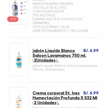
MARCA BLUMEN ORIGINAL
1 BOTELLA DE 4 LITRO
CON DOSIFICADOR
70% ALCOHOL
-27%
ELIMINA HASTA EL 99.9% DE LOS
GERMENES
CON GLICERINA Y ALOE
LIBRE DE PARABENOS Y TRICLOSAN
jabón Liquido Blanco
B/. 6.99
Saloon Lavamanos 750 ml.
(2Unidades).
jabón Liquido Blanco Saloon Lavamanos
750 ml. (2Unidades).
Crema corporal St. Ives
B/. 6.99
Humectación Profunda X 532 Ml
(2 Unidades).