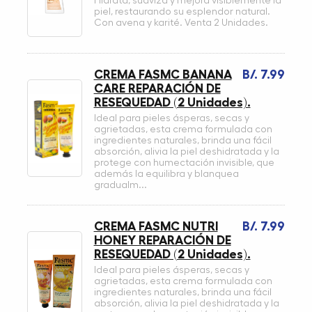
Hidrata, suaviza y mejora visiblemente la
piel, restaurando su esplendor natural.
Con avena y karité. Venta 2 Unidades.
CREMA FASMC BANANA
B/. 7.99
CARE REPARACIÓN DE
RESEQUEDAD (2 Unidades).
Ideal para pieles ásperas, secas y
agrietadas, esta crema formulada con
ingredientes naturales, brinda una fácil
absorción, alivia la piel deshidratada y la
protege con humectación invisible, que
además la equilibra y blanquea
gradualm...
CREMA FASMC NUTRI
B/. 7.99
HONEY REPARACIÓN DE
RESEQUEDAD (2 Unidades).
Ideal para pieles ásperas, secas y
agrietadas, esta crema formulada con
ingredientes naturales, brinda una fácil
absorción, alivia la piel deshidratada y la