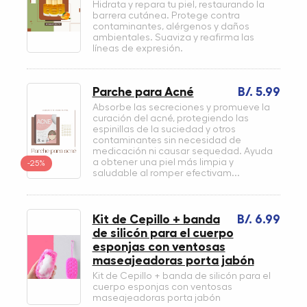
Hidrata y repara tu piel, restaurando la
barrera cutánea. Protege contra
contaminantes, alérgenos y daños
ambientales. Suaviza y reafirma las
líneas de expresión.
Parche para Acné
B/. 5.99
Absorbe las secreciones y promueve la
curación del acné, protegiendo las
espinillas de la suciedad y otros
contaminantes sin necesidad de
medicación ni causar sequedad. Ayuda
a obtener una piel más limpia y
-25%
saludable al romper efectivam...
Kit de Cepillo + banda
B/. 6.99
de silicón para el cuerpo
esponjas con ventosas
maseajeadoras porta jabón
Kit de Cepillo + banda de silicón para el
cuerpo esponjas con ventosas
maseajeadoras porta jabón