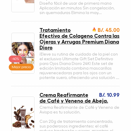
Diseño fácil de usar de primera mano
Aplicación en minutos Sin congelación,
sin quemaduras Elimina la may...
Tratamiento
B/. 45.00
Efectivo de Colageno Contra las
Ojeras y Arrugas Premium Diana
Dioro
¡Eleve su rutina de cuidado de la piel con
-40%
el exclusivo Ultimate Gift Set Definitivo
para Ojos Diana Dioro 24K! Este set de
Mejor precio
edición limitada combina mascarillas
rejuvenecedoras para los ojos con un
potente suero, ofreciendo una solución ...
Crema Reafirmante
B/. 10.99
de Café y Veneno de Abeja.
Crema Reafirmante de Café y Veneno de
Avispa es tu solución.
Con 20g de tratamiento concentrado,
sus poderosos ingredientes: el café
reduce hinchazón y ojeras, mientras el