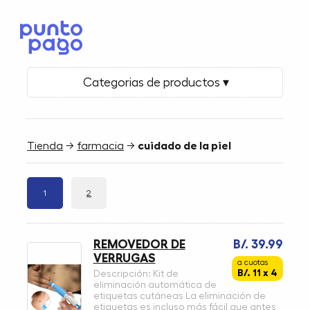
Categorias de productos ▾
Tienda
→
farmacia
→
cuidado de la piel
1
2
REMOVEDOR DE
B/. 39.99
VERRUGAS
a cuotas
B/. 11 x 4
Descripción: Kit de
eliminación automática de
etiquetas cutáneas La eliminación de
etiquetas es incluso más fácil que antes