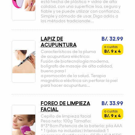
está hecha de plástico + vidrio de alta
calidad, con una superficie lisa, segura y
fiable y se puede utilizar con confianza.
Simple y cómodo de usar, Diga adiós a
los métodos tradicionale...
LAPIZ DE
B/. 32.99
ACUPUNTURA
a cuotas
B/. 9 x 4
Características de la pluma
de acupuntura eléctrica:
Fusión de biotecnología moderna,
bolígrafo de masaje de alta calidad,
bueno para l
a promoción de la salud. Terapia
magnética eléctrica sin perforar la piel
para hacer acupuntura...
FOREO DE LIMPIEZA
B/. 33.99
FACIAL
a cuotas
B/. 9 x 4
Cepillo de limpieza facial
Peso neto: 100g Tamaño:
8*3*8cm Potencia de la batería: pila AAA
* 1 (pilas no incluidas) Intensidad: 1