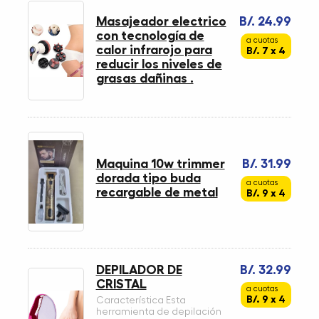
Masajeador electrico
B/. 24.99
con tecnología de
a cuotas
calor infrarojo para
B/. 7 x 4
reducir los niveles de
grasas dañinas .
Maquina 10w trimmer
B/. 31.99
dorada tipo buda
a cuotas
recargable de metal
B/. 9 x 4
DEPILADOR DE
B/. 32.99
CRISTAL
a cuotas
B/. 9 x 4
Característica Esta
herramienta de depilación