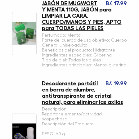
JABÓN DE MUGWORT
B/. 17.99
Y MENTA 110G, JABÓN para
LIMPIAR LA CARA,
CUERPO/MANOS Y PIES, APTO
para TODAS LAS PIELES
Perfumado: Menta
Parte del cuerpo de uso objetivo: Cuerpo
Género: Unisex-adulto
Beneficios del producto: Hidratante
Ingredientes especiales: Glicerina
Tipo de piel: Todas las pieles
Ingredientes principales: Menta, glicerina
Desodorante portátil
B/. 19.99
en barra de alumbre,
antitranspirante de cristal
natural, para eliminar las axilas
Descripción
Reportar elemento/actividad
sospechosa
Descripción del Producto
PESO: 60 g