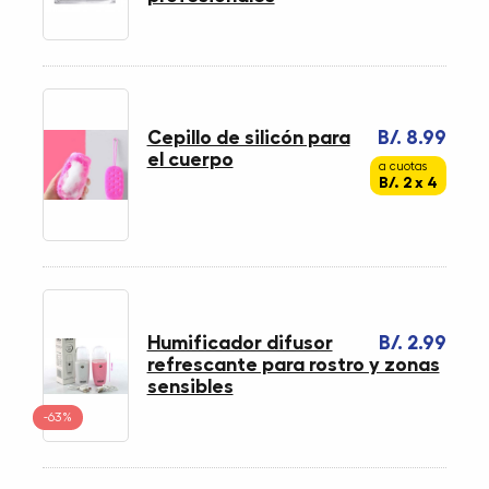
Cepillo de silicón para
B/. 8.99
el cuerpo
a cuotas
B/. 2 x 4
Humificador difusor
B/. 2.99
refrescante para rostro y zonas
sensibles
-63%