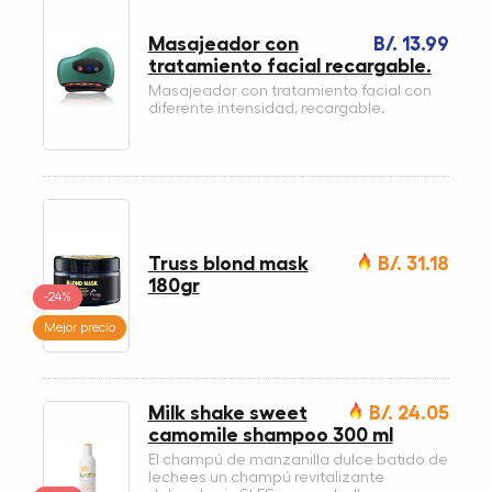
Masajeador con
B/. 13.99
tratamiento facial recargable.
Masajeador con tratamiento facial con
diferente intensidad, recargable.
Truss blond mask
B/. 31.18
180gr
-24%
Mejor precio
Milk shake sweet
B/. 24.05
camomile shampoo 300 ml
El champú de manzanilla dulce batido de
lechees un champú revitalizante