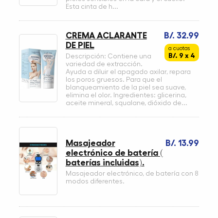
Esta cinta de h...
CREMA ACLARANTE
B/. 32.99
DE PIEL
a cuotas
B/. 9 x 4
Descripción: Contiene una
variedad de extracción.
Ayuda a diluir el apagado axilar, repara
los poros gruesos. Para que el
blanqueamiento de la piel sea suave,
elimina el olor. Ingredientes: glicerina,
aceite mineral, squalane, dióxido de...
Masajeador
B/. 13.99
electrónico de batería (
baterías incluidas).
Masajeador electrónico, de batería con 8
modos diferentes.