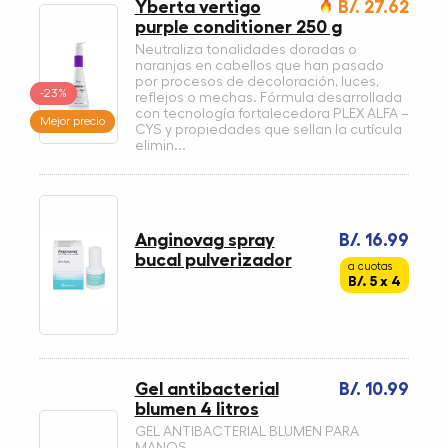
Yberta vertigo
B/. 27.62
purple conditioner 250 g
Neutraliza tonalidades doradas o
naranjas en cabellos que han pasado
por procesos de decoloración, luces,
-23%
reflejos o mechas. Fórmula desarrollada
con tecnología fortalecedora PLEX ALFA –
Mejor precio
CYS y propiedades que sellan la cutícula
elimin...
Anginovag spray
B/. 16.99
bucal pulverizador
a cuotas
B/. 5 x 4
Gel antibacterial
B/. 10.99
blumen 4 litros
GEL ANTIBACTERIAL BLUMEN PARA
MANOS