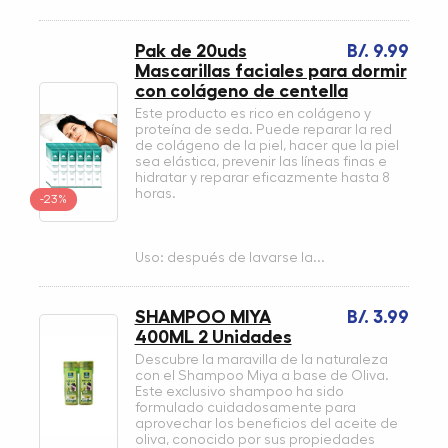
Pak de 20uds
B/. 9.99
Mascarillas faciales para dormir
con colágeno de centella
Este producto es rico en colágeno y
proteína de seda. Puede reparar la red
de colágeno de la piel, hacer que la piel
sea elástica, prevenir las líneas finas e
hidratar y reparar eficazmente hasta 8
horas.
-23%
Uso: después de lavarse la...
SHAMPOO MIYA
B/. 3.99
400ML 2 Unidades
Descubre la maravilla de la naturaleza
con el Shampoo Miya a base de Oliva.
Este exclusivo shampoo ha sido
formulado cuidadosamente para
aprovechar los beneficios del aceite de
oliva, conocido por sus propiedades