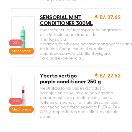
SENSORIAL MINT
B/. 27.62
CONDITIONER 300ML
Aportafrescura,fuerzayproteccióngracias
a su fórmula conextractos de
mentaysalvia
-23%
orgánica,frambuesa,papaya,mangoyarándano,
de leche. Acondiciona el cabello
Mejor precio
dejándolosuave,vital,brillanteyligero.
Para una experiencia ...
Yberta vertigo
B/. 27.62
purple conditioner 250 g
Neutraliza tonalidades doradas o
naranjas en cabellos que han pasado
por procesos de decoloración, luces,
-23%
reflejos o mechas. Fórmula desarrollada
con tecnología fortalecedora PLEX ALFA –
Mejor precio
CYS y propiedades que sellan la cutícula
elimin...