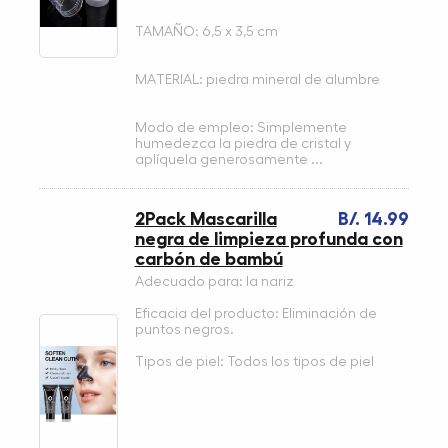
TAMAÑO: 6,5 x 3,5 cm
MATERIAL: piedra mineral de alumbre
Modo de empleo: Simplemente
humedezca la piedra de cristal y
aplíquela generosamente ...
2Pack Mascarilla
B/. 14.99
negra de limpieza profunda con
carbón de bambú
Adecuado para: la nariz
Eficacia del producto: Eliminación de
puntos negros.
Tipos de piel: Todos los tipos de piel