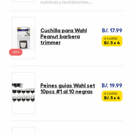
nutritivas y revitalizantes...
Cuchilla para Wahl
B/. 17.99
Peanut barbera
a cuotas
trimmer
B/. 5 x 4
-45%
Peines guias Wahl set
B/. 19.99
10pcs #1 al 10 negras
a cuotas
B/. 5 x 4