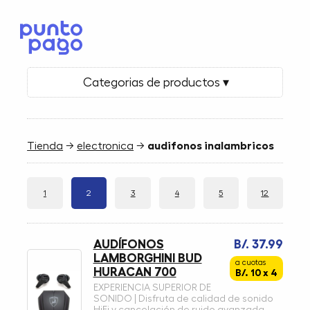
Categorias de productos ▾
Tienda
→
electronica
→
audifonos inalambricos
1
2
3
4
5
12
AUDÍFONOS
B/. 37.99
LAMBORGHINI BUD
a cuotas
HURACAN 700
B/. 10 x 4
EXPERIENCIA SUPERIOR DE
SONIDO | Disfruta de calidad de sonido
HiFi y cancelación de ruido avanzada