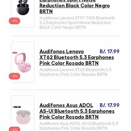
Reduction Black Color Negro
BRTN
Audifonos Lenovo XT97 TWS Bluetooth
-4%
5.2 Earphones Sport Noise Reduction
Black Color Negro BRTN
Audifonos Lenovo
B/. 17.99
XT62 Bluetooth 5.3 Earphones
Pink Color Rosado BRTN
Audifonos Lenovo XT62 Bluetooth 5.3
Earphones Pink Color Rosado BRTN
-4%
Audifonos Asus ADOL
B/. 17.99
AS-UI Bluetooth 5.3 Earphones
Pink Color Rosado BRTN
Audifonos Asus ADOL AS-UI Bluetooth 5.3
Earphones Pink Color Rosado BRTN
-4%