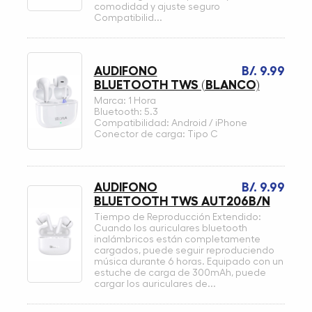
comodidad y ajuste seguro
Compatibilid...
AUDIFONO
B/. 9.99
BLUETOOTH TWS (BLANCO)
Marca: 1 Hora
Bluetooth: 5.3
Compatibilidad: Android / iPhone
Conector de carga: Tipo C
AUDIFONO
B/. 9.99
BLUETOOTH TWS AUT206B/N
Tiempo de Reproducción Extendido:
Cuando los auriculares bluetooth
inalámbricos están completamente
cargados, puede seguir reproduciendo
música durante 6 horas. Equipado con un
estuche de carga de 300mAh, puede
cargar los auriculares de...