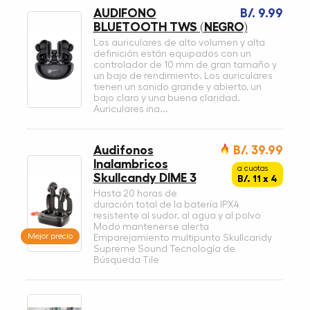
AUDIFONO
B/. 9.99
BLUETOOTH TWS (NEGRO)
Los auriculares de alto volumen y alta
definición están equipados con un
controlador de 10 mm de gran tamaño y
un bajo de rendimiento. Los auriculares
tienen un sonido grande y abierto, un
bajo claro y una buena claridad.
Auriculares ina...
Audifonos
B/. 39.99
Inalambricos
a cuotas
Skullcandy DIME 3
B/. 11 x 4
Hasta 20 horas de
duración total de la batería IPX4
resistente al sudor, al agua y al polvo
Modo mantenerse alerta
Mejor precio
Emparejamiento multipunto Skullcandy
Supreme Sound Tecnología de
Búsqueda Tile