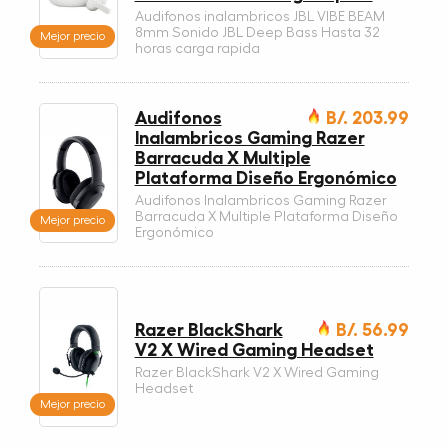
Audifonos inalambricos JBL VIBE BEAM
8mm Sonido JBL Deep Bass Hasta 32
Mejor precio
horas carga rapida
Audifonos
B/. 203.99
Inalambricos Gaming Razer
Barracuda X Multiple
Plataforma Diseño Ergonómico
Audifonos Inalambricos Gaming Razer
Barracuda X Multiple Plataforma Diseño
Mejor precio
Ergonómico
Razer BlackShark
B/. 56.99
V2 X Wired Gaming Headset
Razer BlackShark V2 X Wired Gaming
Headset
Mejor precio