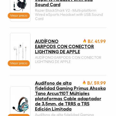
Sound Card
Razer BlackShark V2 - Multi-platform
Wired eSports Headset with USB Sound
Mejor precio
Card
AUDÍFONO
B/. 41.99
EARPODS CON CONECTOR
LIGHTNING DE APPLE
AUDÍFONO EARPODS CON CONECTOR
LIGHTNING DE APPLE
Mejor precio
Audífono de alta
B/. 59.99
fidelidad Gaming Primus Ahsoka
Tano Arcus110T Múltiples
plataformas Cable adaptador
de 3,5mm, de TRRS a TRS
Edición Limitada
Audífono de alta fidelidad Gaming