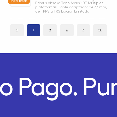
Mejor precio
Primus Ahsoka Tano Arcus110T Múltiples
plataformas Cable adaptador de 3,5mm,
de TRRS a TRS Edición Limitada
1
2
3
4
5
12
o Pago.
Pun