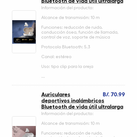
Bluetooth de vida útil ultralarga
Información del producto:
Alcance de transmisión: 10 m
Funciones: reducción de ruido,
conducción ósea, función de llamada,
control de voz, soporte de música
Protocolo Bluetooth: 5.3
Canal: estéreo
Uso: tipo clip para la oreja
...
Auriculares
B/. 70.99
deportivos inalámbricos
Bluetooth de vida útil ultralarga
Información del producto:
Alcance de transmisión: 10 m
Funciones: reducción de ruido,