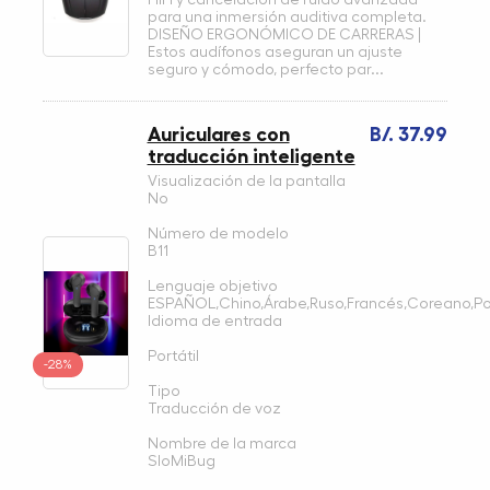
para una inmersión auditiva completa.
DISEÑO ERGONÓMICO DE CARRERAS |
Estos audífonos aseguran un ajuste
seguro y cómodo, perfecto par...
Auriculares con
B/. 37.99
traducción inteligente
Visualización de la pantalla
No
Número de modelo
B11
Lenguaje objetivo
ESPAÑOL,Chino,Árabe,Ruso,Francés,Coreano,Por
Idioma de entrada
Portátil
-28%
Tipo
Traducción de voz
Nombre de la marca
SloMiBug