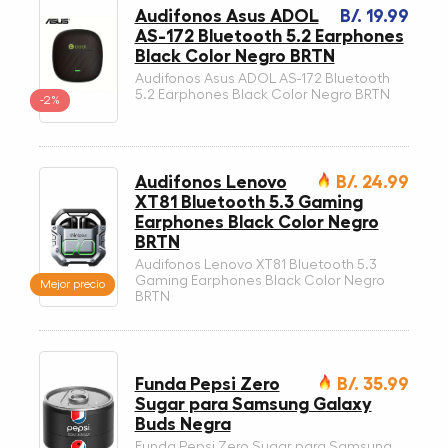
Audifonos Asus ADOL
B/. 19.99
AS-172 Bluetooth 5.2 Earphones
Black Color Negro BRTN
Audifonos Asus ADOL AS-172 Bluetooth
5.2 Earphones Black Color Negro BRTN
-2%
Audifonos Lenovo
B/. 24.99
XT81 Bluetooth 5.3 Gaming
Earphones Black Color Negro
BRTN
Audifonos Lenovo XT81 Bluetooth 5.3
Gaming Earphones Black Color Negro
Mejor precio
BRTN
Funda Pepsi Zero
B/. 35.99
Sugar para Samsung Galaxy
Buds Negra
Funda Pepsi Zero Sugar para Samsung