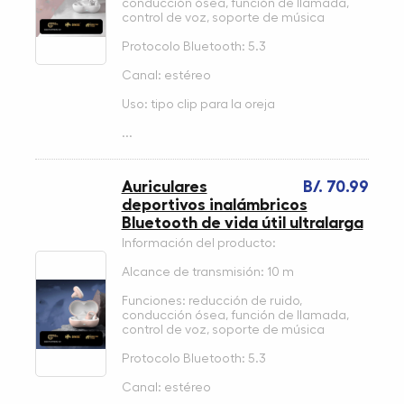
conducción ósea, función de llamada,
control de voz, soporte de música
Protocolo Bluetooth: 5.3
Canal: estéreo
Uso: tipo clip para la oreja
...
Auriculares
B/. 70.99
deportivos inalámbricos
Bluetooth de vida útil ultralarga
Información del producto:
Alcance de transmisión: 10 m
Funciones: reducción de ruido,
conducción ósea, función de llamada,
control de voz, soporte de música
Protocolo Bluetooth: 5.3
Canal: estéreo