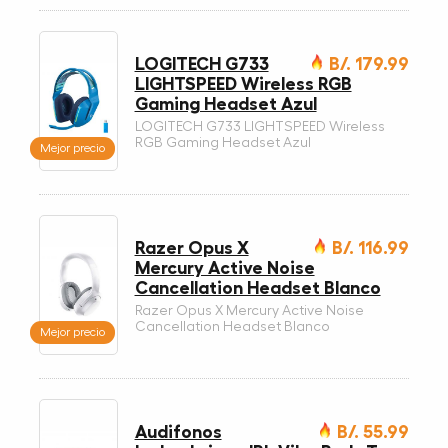
LOGITECH G733
B/. 179.99
LIGHTSPEED Wireless RGB
Gaming Headset Azul
LOGITECH G733 LIGHTSPEED Wireless
RGB Gaming Headset Azul
Mejor precio
Razer Opus X
B/. 116.99
Mercury Active Noise
Cancellation Headset Blanco
Razer Opus X Mercury Active Noise
Cancellation Headset Blanco
Mejor precio
Audifonos
B/. 55.99