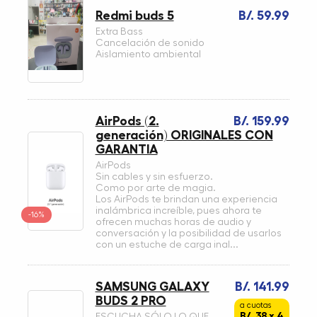
Redmi buds 5
B/. 59.99
Extra Bass
Cancelación de sonido
Aislamiento ambiental
AirPods (2.
B/. 159.99
generación) ORIGINALES CON
GARANTIA
AirPods
Sin cables y sin esfuerzo.
Como por arte de magia.
Los AirPods te brindan una experiencia
inalámbrica increíble, pues ahora te
-16%
ofrecen muchas horas de audio y
conversación y la posibilidad de usarlos
con un estuche de carga inal...
SAMSUNG GALAXY
B/. 141.99
BUDS 2 PRO
a cuotas
B/. 38 x 4
ESCUCHA SÓLO LO QUE