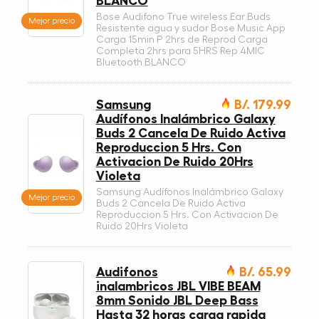
BLANCO
Bose Audifono True wireless Ear Buds
Mejor precio
Resistente agua y sudor Bose Music App
Carga 15min P 2hrs de Reprod Carga
Completa 2hrs para 5HRS Rep 4MIC
Bluetooth BLANCO
Samsung
B/. 179.99
Audífonos Inalámbrico Galaxy
Buds 2 Cancela De Ruido Activa
Reproduccion 5 Hrs. Con
Activacion De Ruido 20Hrs
Violeta
Samsung Audífonos Inalámbrico Galaxy
Mejor precio
Buds 2 Cancela De Ruido Activa
Reproduccion 5 Hrs. Con Activacion De
Ruido 20Hrs Violeta
Audifonos
B/. 65.99
inalambricos JBL VIBE BEAM
8mm Sonido JBL Deep Bass
Hasta 32 horas carga rapida