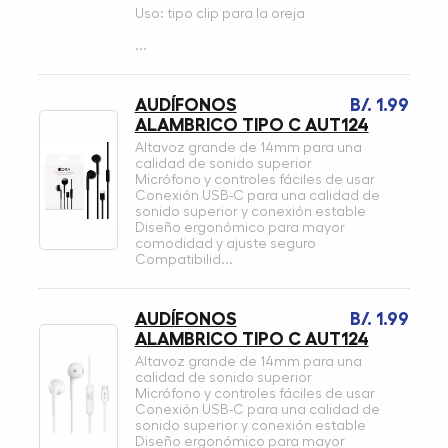
Uso: tipo clip para la oreja
...
AUDÍFONOS
B/. 1.99
ALAMBRICO TIPO C AUT124
Altavoz grande de 14mm para una
calidad de sonido superior
Micrófono y controles fáciles de usar
Conexión USB-C para una calidad de
sonido superior y conexión estable
Diseño ergonómico para mayor
comodidad y ajuste seguro
Compatibilid...
AUDÍFONOS
B/. 1.99
ALAMBRICO TIPO C AUT124
Altavoz grande de 14mm para una
calidad de sonido superior
Micrófono y controles fáciles de usar
Conexión USB-C para una calidad de
sonido superior y conexión estable
Diseño ergonómico para mayor