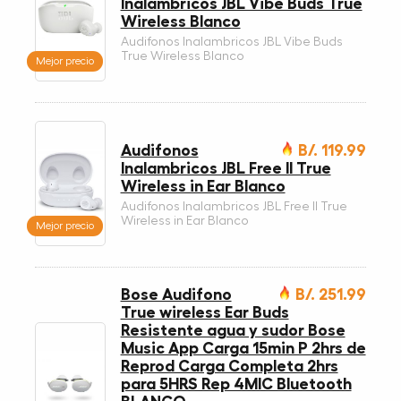
Inalambricos JBL Vibe Buds True
Wireless Blanco
Audifonos Inalambricos JBL Vibe Buds
True Wireless Blanco
Mejor precio
Audifonos
B/. 119.99
Inalambricos JBL Free II True
Wireless in Ear Blanco
Audifonos Inalambricos JBL Free II True
Wireless in Ear Blanco
Mejor precio
Bose Audifono
B/. 251.99
True wireless Ear Buds
Resistente agua y sudor Bose
Music App Carga 15min P 2hrs de
Reprod Carga Completa 2hrs
para 5HRS Rep 4MIC Bluetooth