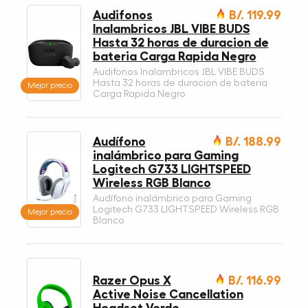
Audifonos
B/. 119.99
Inalambricos JBL VIBE BUDS
Hasta 32 horas de duracion de
bateria Carga Rapida Negro
Audifonos Inalambricos JBL VIBE BUDS
Hasta 32 horas de duracion de bateria
Mejor precio
Carga Rapida Negro
Audífono
B/. 188.99
inalámbrico para Gaming
Logitech G733 LIGHTSPEED
Wireless RGB Blanco
Audífono inalámbrico para Gaming
Logitech G733 LIGHTSPEED Wireless RGB
Mejor precio
Blanco
Razer Opus X
B/. 116.99
Active Noise Cancellation
Headset Verde