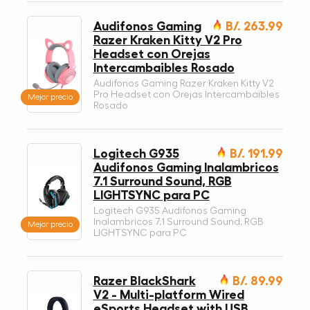
Audifonos Gaming
B/. 263.99
Razer Kraken Kitty V2 Pro
Headset con Orejas
Intercambaibles Rosado
Audifonos Gaming Razer Kraken Kitty V2
Pro Headset con Orejas Intercambaibles
Mejor precio
Rosado
Logitech G935
B/. 191.99
Audifonos Gaming Inalambricos
7.1 Surround Sound, RGB
LIGHTSYNC para PC
Logitech G935 Audifonos Gaming
Inalambricos 7.1 Surround Sound, RGB
Mejor precio
LIGHTSYNC para PC
Razer BlackShark
B/. 89.99
V2 - Multi-platform Wired
eSports Headset with USB