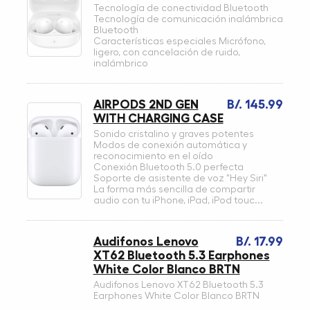
Tecnología de conectividad Bluetooth
Tecnología de comunicación inalámbrica
Bluetooth
Características especiales Micrófono,
ligero, con cancelación de ruido,
inalámbrico
AIRPODS 2ND GEN
B/. 145.99
WITH CHARGING CASE
Sonido cristalino y graves potentes
Modos de conexión automática y
reconocimiento en el oído
Conexión Bluetooth 5.0 perfecta
Soporte de asistente de voz "Hey Siri"
La forma más sencilla de compartir
audio con tu iPhone, iPad, iPod touc...
Audifonos Lenovo
B/. 17.99
XT62 Bluetooth 5.3 Earphones
White Color Blanco BRTN
Audifonos Lenovo XT62 Bluetooth 5.3
Earphones White Color Blanco BRTN