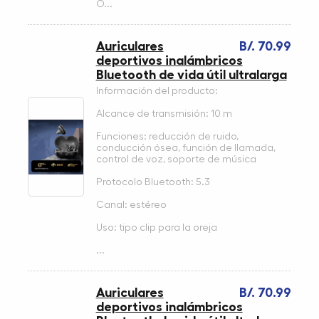
O...
Auriculares
B/. 70.99
deportivos inalámbricos
Bluetooth de vida útil ultralarga
Información del producto:
Alcance de transmisión: 10 m
Funciones: reducción de ruido,
conducción ósea, función de llamada,
control de voz, soporte de música
Protocolo Bluetooth: 5.3
Canal: estéreo
Uso: tipo clip para la oreja
...
Auriculares
B/. 70.99
deportivos inalámbricos