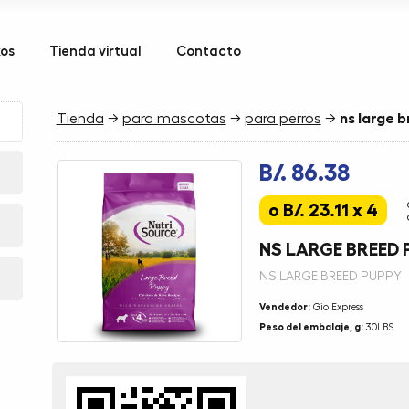
kos
Tienda virtual
Contacto
Tienda
→
para mascotas
→
para perros
→
ns large 
B/. 86.38
o B/. 23.11 x 4
NS LARGE BREED 
NS LARGE BREED PUPPY
Vendedor:
Gio Express
Peso del embalaje, g:
30LBS