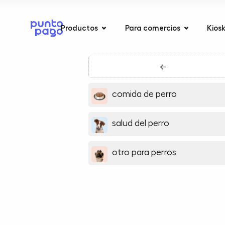
Productos
Para comercios
Kios
←
comida de perro
salud del perro
otro para perros