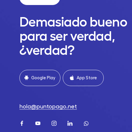
Demasiado bueno
para ser verdad,
¿verdad?
Google Play
App Store
hola@puntopago.net