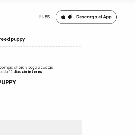
Descarga el App
EN
ES
breed puppy
compra ahora y paga a cuotas
cada 14 días
sin interés
PUPPY