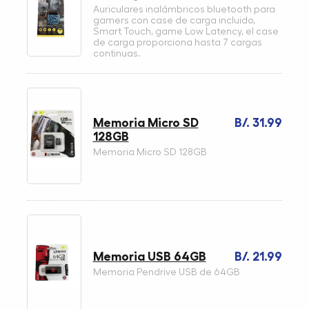
Auriculares inalámbricos bluetooth para
gamers con case de carga incluido,
Smart Touch, game Low Latency, el case
de carga proporciona hasta 7 cargas
continuas.
Memoria Micro SD
B/. 31.99
128GB
Memoria Micro SD 128GB
Memoria USB 64GB
B/. 21.99
Memoria Pendrive USB de 64GB