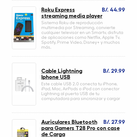
Roku Express
B/. 44.99
streaming media player
Sistema Roku de reproducción
multimedia por Streaming, convierte
cualquier televisor en un Smartv, disfruta
de aplicaciones como Netflix, Apple Tv,
Spotify, Prime Video, Disney+ y muchos
más.
Cable Lightning
B/. 29.99
Iphone USB
Este cable USB 2.0 conecta tu iPhone,
iPad, Mac, AirPods o iPod con conector
Lightning al puerto USB de tu
computadora para sincronizar y cargar
Auriculares Bluetooth
B/. 27.99
para Gamers T28 Pro con case
de Carga