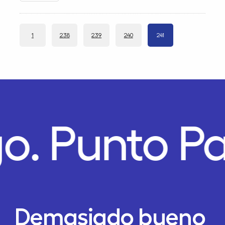
1
238
239
240
241
go.
Punto P
Demasiado bueno