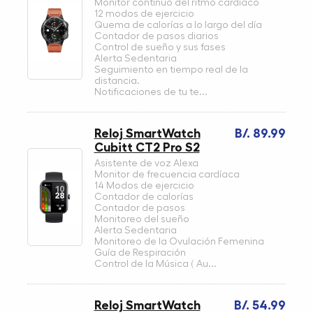
Monitor continuo del ritmo cardíaco
12 modos de ejercicio
Quema de calorías a lo largo del día
Contador de pasos diarios
Control de sueño y sus fases
Alerta Sedentaria
Seguimiento en tiempo real de la
distancia.
Notificaciones de tu te...
Reloj SmartWatch
B/. 89.99
Cubitt CT2 Pro S2
Asistente de voz Alexa
Monitor de frecuencia cardíaca
14 Modos de ejercicio
Contador de calorías
Contador de pasos
Monitoreo del sueño
Alerta Sedentaria
Monitoreo de la Ovulación Femenina
Guía de Respiración
Control de la Música ( Au...
Reloj SmartWatch
B/. 54.99