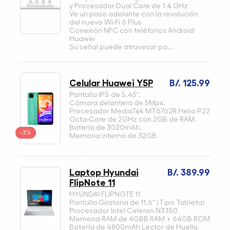
y Procesador Dual Core de 1.4 GHz
Ve un paso adelante con la revolución
del nuevo Wi-Fi 6 Plus
Conexión NFC con teléfonos Android
Huawei
Su señal puede atravesar pa...
Celular Huawei Y5P
B/. 125.99
Pantalla IPS de 5.45".
Cámara delantera de 5Mpx.
Procesador MediaTek MT6762R Helio P22
Octa-Core de 2GHz con 2GB de RAM.
Batería de 3020mAh.
-3%
Memoria interna de 32GB
Laptop Hyundai
B/. 389.99
FlipNote 11
HYUNDAI FLIPNOTE 11
Pantalla Giratoria de 11.6" (Tipo Tableta)
Procesador Intel Celeron N3350
Memoria RAM de 4GBB RAM + 64GB ROM
Batería de 4800mAh Lector de Huella