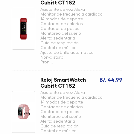
Cubitt CT1 S2
Asistente de voz Alexa
Monitor de frecuencia cardíaca
14 modos de deporte
Contador de calorías
Contador de pasos
Monitoreo del sueño
Alerta sedentaria
Guía de respiración
Control de música
Ajuste de brillo automático
Non-disturb
Pron...
Reloj SmartWatch
B/. 44.99
Cubitt CT1 S2
Asistente de voz Alexa
Monitor de frecuencia cardíaca
14 modos de deporte
Contador de calorías
Contador de pasos
Monitoreo del sueño
Alerta sedentaria
Guía de respiración
Control de música