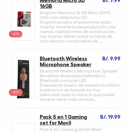
Memoria Micro SD
B/. 7.99
16GB
Kingston Memoria 16 GB Micro SDHC
UHS-I con adaptador SD
Kingston prueba ampliamente estas
tarjetas durante la pre-producción y las
nuevas calificaciones de construcción.
-20%
Las tarjetas deben pasar pruebas de
ciclo térmico, con pruebas de ...
Bluetooth Wireless
B/. 9.99
Microphone Speaker
Bluetooth Wireless Microphone Speaker
Micrófono de karaoke inalámbrico
Bluetooth con luces LED
El excelente diseño de nuestro micrófono
inalámbrico de karaoke es muy
-33%
adecuado para tu mano, lo que puede
hacerte sentir más cómodo.
Pack 5 en 1 Gaming
B/. 19.99
set for Movil
Pack 5 en 1 Gaming set for Movil