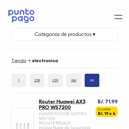
Categorias de productos ▾
Tienda
→
electronica
1
238
239
240
241
Router Huawei AX3
B/. 71.99
PRO WS7200
a cuotas
B/. 19 x 4
HUAWEI ROUTER AX3 PRO
WS7200
INCLUYE REGALÍA
Incluye Nube de Seguridad