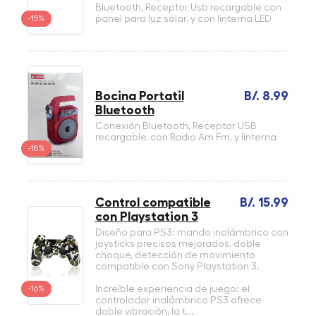
Bluetooth, Receptor Usb recargable con
-15%
panel para luz solar, y con linterna LED
Bocina Portatil
B/. 8.99
Bluetooth
Conexión Bluetooth, Receptor USB
recargable, con Radio Am Fm, y linterna
-18%
Control compatible
B/. 15.99
con Playstation 3
Diseño para PS3: mando inalámbrico con
joysticks precisos mejorados, doble
choque, detección de movimiento
compatible con Sony Playstation 3.
-16%
Increíble experiencia de juego: el
controlador inalámbrico PS3 ofrece
doble vibración, la t...