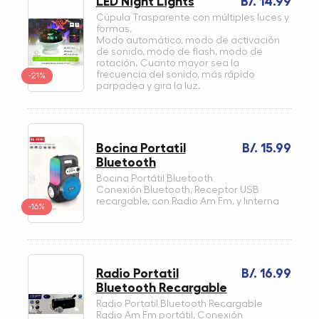
LED Night Lights
B/. 14.99
Cúpula Trasparente con múltiples luces y
formas,
Modo automático, modo de activación
de sonido, modo de flash, modo de
rotación. Cuanto mayor sea la
frecuencia del sonido, más rápido
-21%
parpadea y gira la luz.
Bocina Portatil
B/. 15.99
Bluetooth
Bocina Portátil Bluetooth
Conexión Bluetooth, Receptor USB
recargable, con Radio Am Fm, y linterna
-16%
Radio Portatil
B/. 16.99
Bluetooth Recargable
Radio Portatil Bluetooth Recargable
Radio Am Fm portátil, Conexión