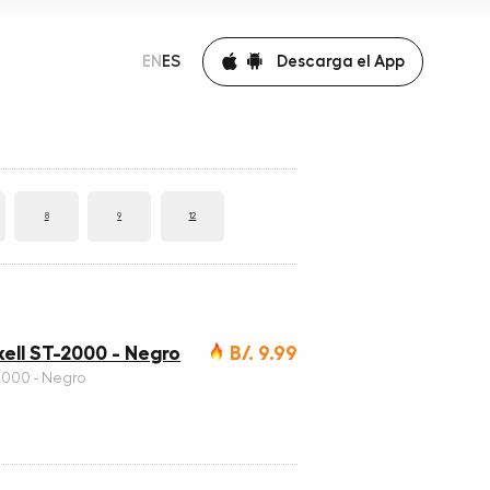
Descarga el App
EN
ES
8
9
12
ell ST-2000 - Negro
B/. 9.99
2000 - Negro