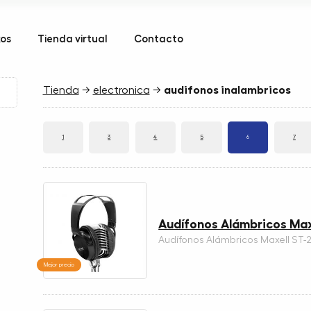
kos
Tienda virtual
Contacto
Tienda
→
electronica
→
audifonos inalambricos
1
3
4
5
6
7
Audífonos Alámbricos Max
Audífonos Alámbricos Maxell ST-
Mejor precio