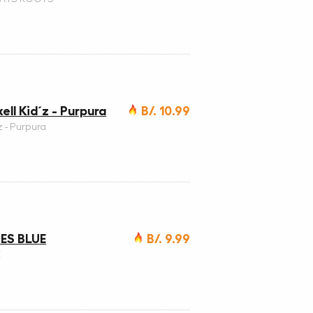
ll Kid´z - Purpura
B/. 10.99
 - Purpura
ES BLUE
B/. 9.99
E