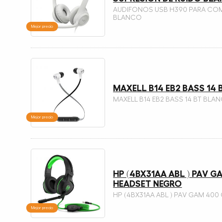
AUDIFONOS USB H390 PARA CO
BLANCO
Mejor precio
MAXELL B14 EB2 BASS 14
MAXELL B14 EB2 BASS 14 BT BLA
Mejor precio
HP (4BX31AA ABL ) PAV G
HEADSET NEGRO
HP (4BX31AA ABL ) PAV GAM 40
Mejor precio