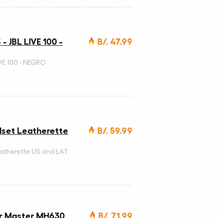
 JBL LIVE 100 -
B/. 47.99
VE 100 - NEGRO
set Leatherette
B/. 59.99
atherette US and LAT
er Master MH630
B/. 71.99