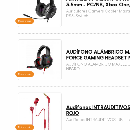
3.5mm - PC/NB, Xbox One,
Auriculares Gamers Cooler Mast
PS5, Switch
Mejor precio
AUDÍFONO ALÁMBRICO M
FORCE GAMING HEADSET 
AUDÍFONO ALÁMBRICO MAXELL C
NEGRO
Mejor precio
Audífonos INTRAUDITIVOS -
ROJO
Audífonos INTRAUDITIVOS - JBL LI
Mejor precio