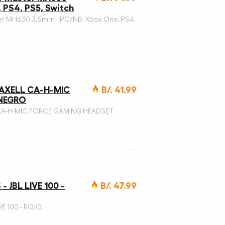
 PS4, PS5, Switch
er MH630 3.5mm - PC/NB, Xbox One, PS4,
AXELL CA-H-MIC
B/. 41.99
NEGRO
A-H-MIC FORCE GAMING HEADSET
 JBL LIVE 100 -
B/. 47.99
VE 100 - ROJO