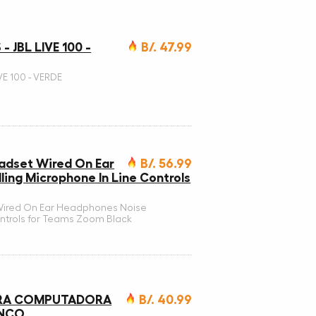
 JBL LIVE 100 -
B/. 47.99
VE 100 - VERDE
adset Wired On Ear
B/. 56.99
ing Microphone In Line Controls
Wired On Ear Headphones Noise
ontrols for Teams Zoom Black
ARA COMPUTADORA
B/. 40.99
ANCO