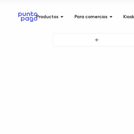
Productos
Para comercios
Kios
←