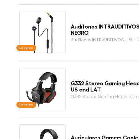
Audífonos INTRAUDITIVOS -
NEGRO
Audífonos INTRAUDITIVOS - JBL LI
Mejor precio
G332 Stereo Gaming Head
US and LAT
G332 Stereo Gaming Headset Le
Mejor precio
Auriculares Gamers Cool