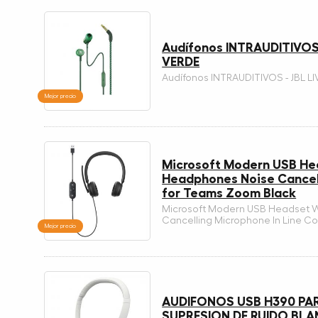
Audífonos INTRAUDITIVOS -
VERDE
Audífonos INTRAUDITIVOS - JBL LI
Mejor precio
Microsoft Modern USB He
Headphones Noise Cancell
for Teams Zoom Black
Microsoft Modern USB Headset 
Cancelling Microphone In Line C
Mejor precio
AUDIFONOS USB H390 P
SUPRESION DE RUIDO BL